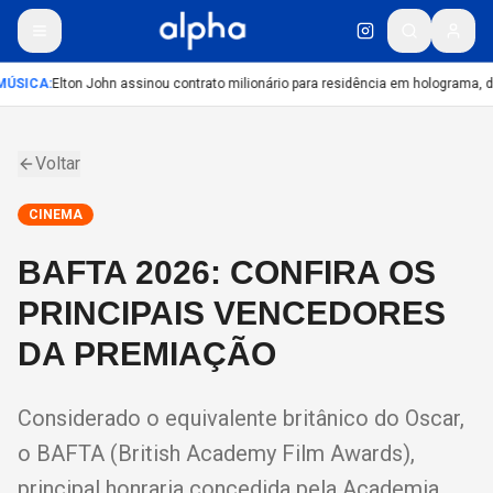
ÚSICA
:
Elton John assinou contrato milionário para residência em holograma, di
Voltar
CINEMA
BAFTA 2026: CONFIRA OS
PRINCIPAIS VENCEDORES
DA PREMIAÇÃO
Considerado o equivalente britânico do Oscar,
o BAFTA (British Academy Film Awards),
principal honraria concedida pela Academia