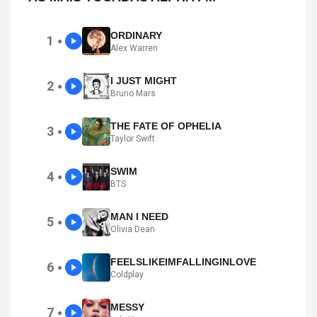
ORDINARY
1
●
Alex Warren
I JUST MIGHT
2
●
Bruno Mars
THE FATE OF OPHELIA
3
●
Taylor Swift
SWIM
4
●
BTS
MAN I NEED
5
●
Olivia Dean
FEELSLIKEIMFALLINGINLOVE
6
●
Coldplay
MESSY
7
●