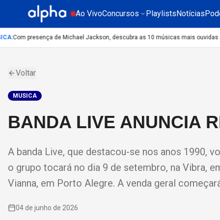
Ao Vivo
Concursos
Playlists
Notícias
Pod
A
:
Com presença de Michael Jackson, descubra as 10 músicas mais ouvidas no m
Voltar
MUSICA
BANDA LIVE ANUNCIA 
A banda Live, que destacou-se nos anos 1990, vol
o grupo tocará no dia 9 de setembro, na Vibra, e
Vianna, em Porto Alegre. A venda geral começará n
04 de junho de 2026