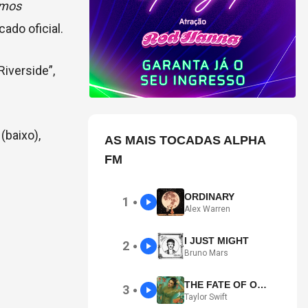
amos
ado oficial.
Riverside”,
(baixo),
AS MAIS TOCADAS ALPHA
FM
ORDINARY
1
●
Alex Warren
I JUST MIGHT
2
●
Bruno Mars
THE FATE OF OPHELIA
3
●
Taylor Swift