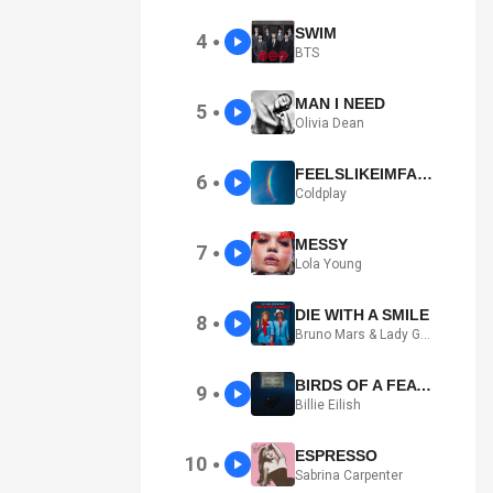
SWIM
4
●
BTS
MAN I NEED
5
●
Olivia Dean
FEELSLIKEIMFALLINGINLOVE
6
●
Coldplay
MESSY
7
●
Lola Young
DIE WITH A SMILE
8
●
Bruno Mars & Lady Gaga
BIRDS OF A FEATHER
9
●
Billie Eilish
ESPRESSO
10
●
Sabrina Carpenter