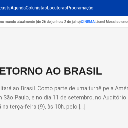
casts
Agenda
Colunistas
Locutoras
Programação
undo atualmente (de 26 de junho a 2 de julho)
CINEMA
:
Lionel Messi se encon
RETORNO AO BRASIL
tará ao Brasil. Como parte de uma turnê pela Amér
m São Paulo, e no dia 11 de setembro, no Auditório
a terça-feira (9), às 10h, pelo […]