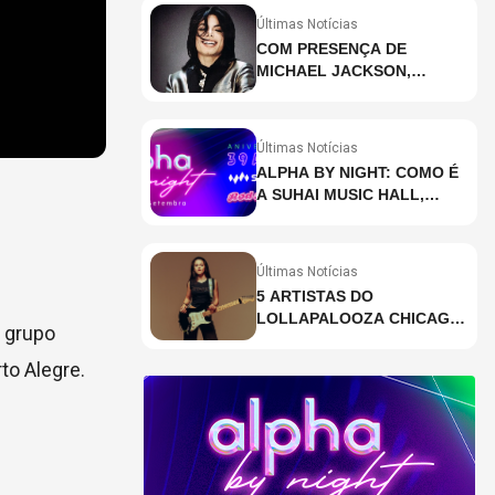
Últimas Notícias
COM PRESENÇA DE
MICHAEL JACKSON,
DESCUBRA AS 10 MÚSICAS
MAIS OUVIDAS NO MUNDO
ATUALMENTE (DE 26 DE
Últimas Notícias
JUNHO A 2 DE JULHO)
ALPHA BY NIGHT: COMO É
A SUHAI MUSIC HALL,
CASA DE EVENTOS DE
DESTAQUE EM SÃO
PAULO?
Últimas Notícias
5 ARTISTAS DO
LOLLAPALOOZA CHICAGO
o grupo
QUE VOCÊ PRECISA
CONHECER
to Alegre.