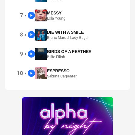
MESSY
7
●
Lola Young
DIE WITH A SMILE
8
●
Bruno Mars & Lady Gaga
BIRDS OF A FEATHER
9
●
Billie Eilish
ESPRESSO
10
●
Sabrina Carpenter