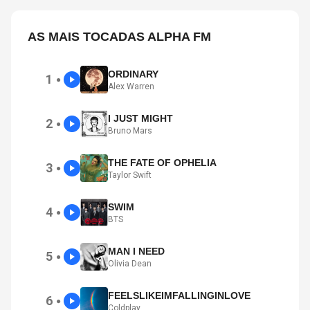
AS MAIS TOCADAS ALPHA FM
ORDINARY
1
●
Alex Warren
I JUST MIGHT
2
●
Bruno Mars
THE FATE OF OPHELIA
3
●
Taylor Swift
SWIM
4
●
BTS
MAN I NEED
5
●
Olivia Dean
FEELSLIKEIMFALLINGINLOVE
6
●
Coldplay