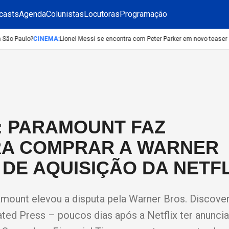
casts
Agenda
Colunistas
Locutoras
Programação
ão Paulo?
CINEMA
:
Lionel Messi se encontra com Peter Parker em novo teaser 
: PARAMOUNT FAZ
A COMPRAR A WARNER
 DE AQUISIÇÃO DA NETFL
amount elevou a disputa pela Warner Bros. Discover
ated Press – poucos dias após a Netflix ter anunc