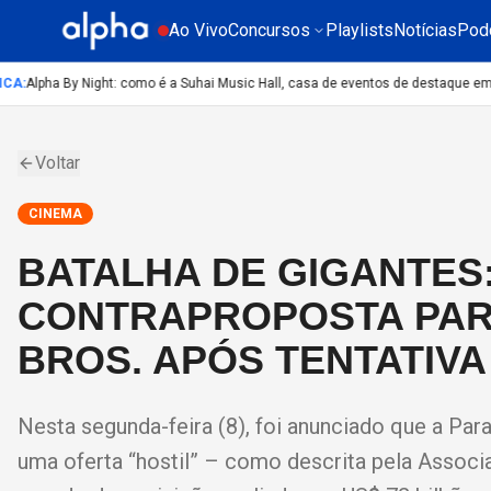
Ao Vivo
Concursos
Playlists
Notícias
Pod
A
:
Alpha By Night: como é a Suhai Music Hall, casa de eventos de destaque em S
Voltar
CINEMA
BATALHA DE GIGANTES
CONTRAPROPOSTA PAR
BROS. APÓS TENTATIVA
Nesta segunda-feira (8), foi anunciado que a Par
uma oferta “hostil” – como descrita pela Associ