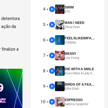
SWIM
4
●
BTS
— detentora
MAN I NEED
5
●
a ação da
Olivia Dean
FEELSLIKEIMFALLINGINLOVE
6
●
Coldplay
finalize a
MESSY
7
●
Lola Young
DIE WITH A SMILE
8
●
Bruno Mars & Lady Gaga
BIRDS OF A FEATHER
9
●
Billie Eilish
ESPRESSO
10
●
Sabrina Carpenter