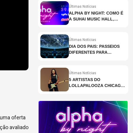
Últimas Notícias
ALPHA BY NIGHT: COMO É
A SUHAI MUSIC HALL,
CASA DE EVENTOS DE
DESTAQUE EM SÃO
PAULO?
Últimas Notícias
DIA DOS PAIS: PASSEIOS
DIFERENTES PARA
CELEBRAR A DATA
Últimas Notícias
5 ARTISTAS DO
LOLLAPALOOZA CHICAGO
QUE VOCÊ PRECISA
CONHECER
 uma oferta
ção avaliado