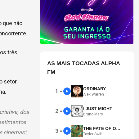
o que não
concorrente.
os três
AS MAIS TOCADAS ALPHA
FM
o setor
ORDINARY
1
ma.
●
Alex Warren
I JUST MIGHT
2
riativa, dos
●
Bruno Mars
estimentos
THE FATE OF OPHELIA
3
●
s cinemas”,
Taylor Swift