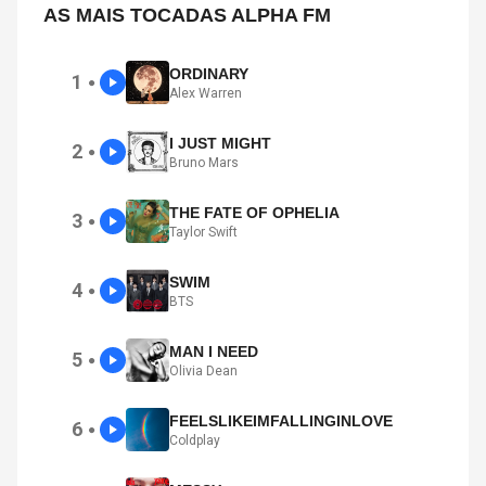
AS MAIS TOCADAS ALPHA FM
ORDINARY
1
●
Alex Warren
I JUST MIGHT
2
●
Bruno Mars
THE FATE OF OPHELIA
3
●
Taylor Swift
SWIM
4
●
BTS
MAN I NEED
5
●
Olivia Dean
FEELSLIKEIMFALLINGINLOVE
6
●
Coldplay