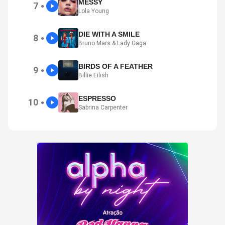
MESSY
7
●
Lola Young
DIE WITH A SMILE
8
●
Bruno Mars & Lady Gaga
BIRDS OF A FEATHER
9
●
Billie Eilish
ESPRESSO
10
●
Sabrina Carpenter