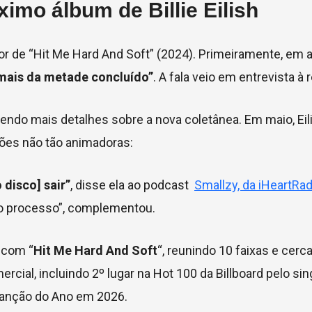
imo álbum de Billie Eilish
 de “Hit Me Hard And Soft” (2024). Primeiramente, em a
 mais da metade concluído”
. A fala veio em entrevista à 
rendo mais detalhes sobre a nova coletânea. Em maio, Eil
ões não tão animadoras:
 disco] sair”
, disse ela ao podcast
Smallzy, da iHeartRad
do processo”, complementou.
4 com “
Hit Me Hard And Soft
“, reunindo 10 faixas e cerc
ial, incluindo 2º lugar na Hot 100 da Billboard pelo sing
 Canção do Ano em 2026.