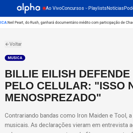
Ao Vivo
Concursos
Playlists
Notícias
Pod
CA
:
Neil Peart, do Rush, ganhará documentário inédito com participação de Chad 
Voltar
MUSICA
BILLIE EILISH DEFEND
PELO CELULAR: "ISSO 
MENOSPREZADO"
Contrariando bandas como Iron Maiden e Tool, a 
musicais. As declarações vieram em entrevista 