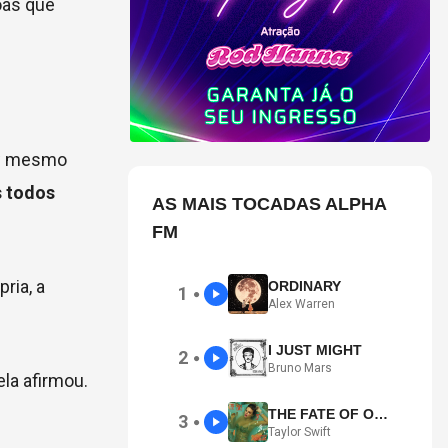
oas que
how mesmo
 todos
AS MAIS TOCADAS ALPHA
FM
ria, a
ORDINARY
1
●
Alex Warren
I JUST MIGHT
2
●
Bruno Mars
ela afirmou.
THE FATE OF OPHELIA
3
●
Taylor Swift