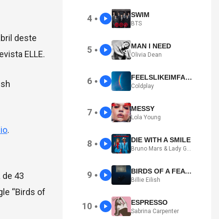
SWIM
4
●
BTS
bril deste
MAN I NEED
5
●
revista ELLE.
Olivia Dean
FEELSLIKEIMFALLINGINLOVE
6
●
ish
Coldplay
MESSY
7
●
Lola Young
io
.
DIE WITH A SMILE
8
●
Bruno Mars & Lady Gaga
BIRDS OF A FEATHER
9
a de 43
●
Billie Eilish
le “Birds of
ESPRESSO
10
●
Sabrina Carpenter