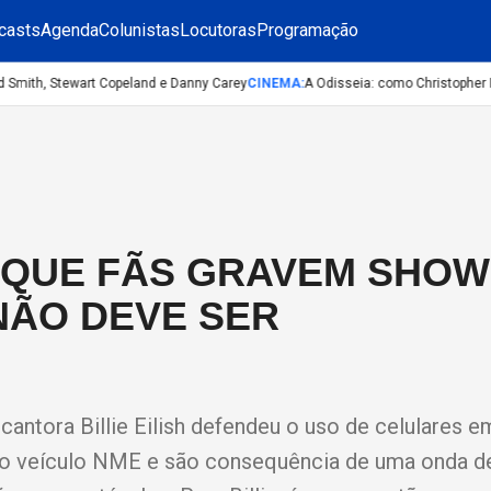
casts
Agenda
Colunistas
Locutoras
Programação
Smith, Stewart Copeland e Danny Carey
CINEMA
:
A Odisseia: como Christopher Nol
E QUE FÃS GRAVEM SHO
NÃO DEVE SER
cantora Billie Eilish defendeu o uso de celulares 
ao veículo NME e são consequência de uma onda de