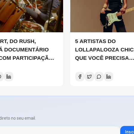
RT, DO RUSH,
5 ARTISTAS DO
Á DOCUMENTÁRIO
LOLLAPALOOZA CHI
 COM PARTICIPAÇÃO
QUE VOCÊ PRECISA
 SMITH, STEWART
CONHECER
D E DANNY CAREY
direto no seu email.
Insc