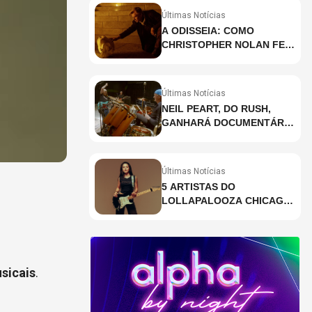
Últimas Notícias
A ODISSEIA: COMO
CHRISTOPHER NOLAN FEZ
HISTÓRIA AO GRAVAR UM
FILME INTEIRAMENTE EM
IMAX E O QUE ISSO
Últimas Notícias
SIGNIFICA
NEIL PEART, DO RUSH,
GANHARÁ DOCUMENTÁRIO
INÉDITO COM
PARTICIPAÇÃO DE CHAD
SMITH, STEWART
Últimas Notícias
COPELAND E DANNY
5 ARTISTAS DO
CAREY
LOLLAPALOOZA CHICAGO
QUE VOCÊ PRECISA
CONHECER
sicais
.