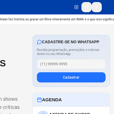
an fez história ao gravar um filme inteiramente em IMAX e o que isso significa
C
CADASTRE-SE NO WHATSAPP
Receba programação, promoções e notícias
direto no seu WhatsApp
WS
Cadastrar
em shows
AGENDA
 críticas