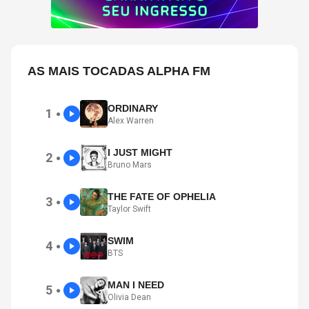
AS MAIS TOCADAS ALPHA FM
ORDINARY
1
●
Alex Warren
I JUST MIGHT
2
●
Bruno Mars
THE FATE OF OPHELIA
3
●
Taylor Swift
SWIM
4
●
BTS
MAN I NEED
5
●
Olivia Dean