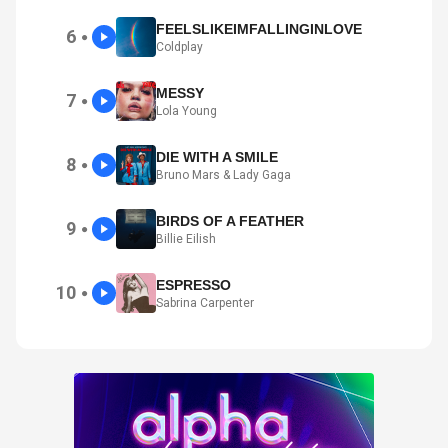
FEELSLIKEIMFALLINGINLOVE
6
●
Coldplay
MESSY
7
●
Lola Young
DIE WITH A SMILE
8
●
Bruno Mars & Lady Gaga
BIRDS OF A FEATHER
9
●
Billie Eilish
ESPRESSO
10
●
Sabrina Carpenter