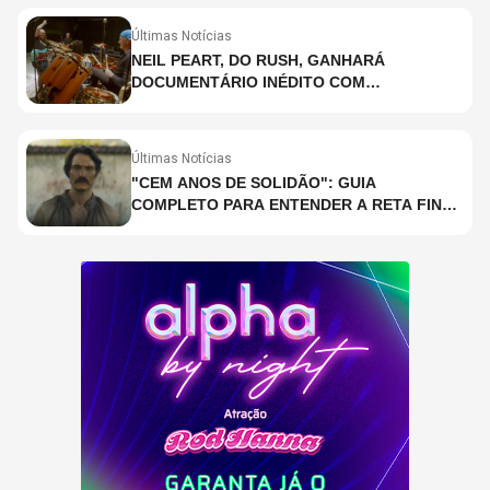
Últimas Notícias
NEIL PEART, DO RUSH, GANHARÁ
DOCUMENTÁRIO INÉDITO COM
PARTICIPAÇÃO DE CHAD SMITH, STEWART
COPELAND E DANNY CAREY
Últimas Notícias
"CEM ANOS DE SOLIDÃO": GUIA
COMPLETO PARA ENTENDER A RETA FINAL
DA ADAPTAÇÃO DA NETFLIX