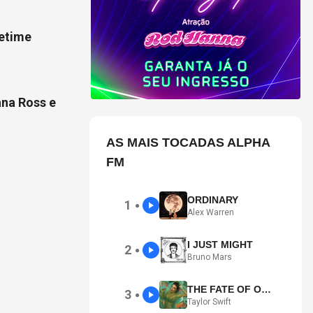
fetime
ana Ross e
AS MAIS TOCADAS ALPHA
FM
ORDINARY
1
●
Alex Warren
I JUST MIGHT
2
●
Bruno Mars
THE FATE OF OPHELIA
3
●
Taylor Swift