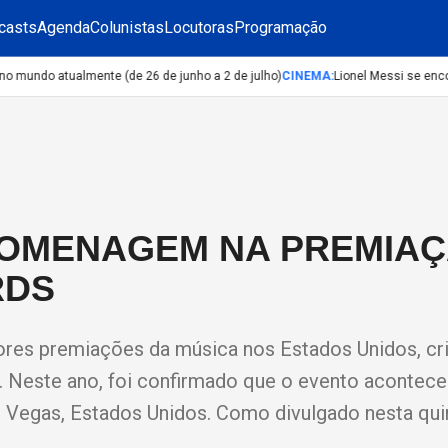
casts
Agenda
Colunistas
Locutoras
Programação
undo atualmente (de 26 de junho a 2 de julho)
CINEMA
:
Lionel Messi se encon
HOMENAGEM NA PREMIA
RDS
res premiações da música nos Estados Unidos, cr
 Neste ano, foi confirmado que o evento acontece
Vegas, Estados Unidos. Como divulgado nesta quin