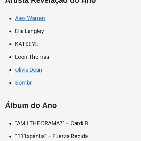
Artista Revelação do Ano
Alex Warren
Ella Langley
KATSEYE
Leon Thomas
Olivia Dean
Sombr
Álbum do Ano
“AM I THE DRAMA?” – Cardi B
“111xpantia” – Fuerza Regida