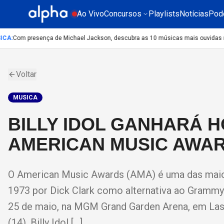
Ao Vivo
Concursos
Playlists
Notícias
Pod
CA
:
Com presença de Michael Jackson, descubra as 10 músicas mais ouvidas no m
Voltar
MUSICA
BILLY IDOL GANHARÁ 
AMERICAN MUSIC AWA
O American Music Awards (AMA) é uma das maio
1973 por Dick Clark como alternativa ao Grammy.
25 de maio, na MGM Grand Garden Arena, em Las 
(14), Billy Idol […]