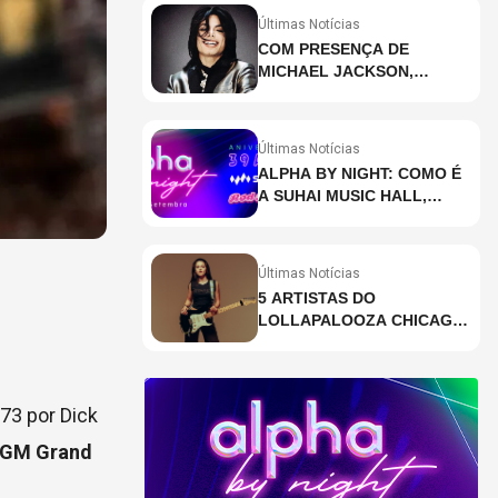
Últimas Notícias
COM PRESENÇA DE
MICHAEL JACKSON,
DESCUBRA AS 10 MÚSICAS
MAIS OUVIDAS NO MUNDO
ATUALMENTE (DE 26 DE
Últimas Notícias
JUNHO A 2 DE JULHO)
ALPHA BY NIGHT: COMO É
A SUHAI MUSIC HALL,
CASA DE EVENTOS DE
DESTAQUE EM SÃO
PAULO?
Últimas Notícias
5 ARTISTAS DO
LOLLAPALOOZA CHICAGO
QUE VOCÊ PRECISA
CONHECER
73 por Dick
MGM Grand