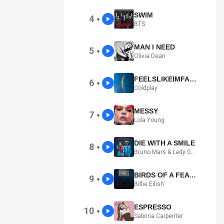
SWIM
4
●
BTS
MAN I NEED
5
●
Olivia Dean
FEELSLIKEIMFALLINGINLOVE
6
●
Coldplay
MESSY
7
●
Lola Young
DIE WITH A SMILE
8
●
Bruno Mars & Lady Gaga
BIRDS OF A FEATHER
9
●
Billie Eilish
ESPRESSO
10
●
Sabrina Carpenter