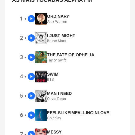
AS MAIS TOCADAS ALPHA FM
ORDINARY
1
●
Alex Warren
I JUST MIGHT
2
●
Bruno Mars
THE FATE OF OPHELIA
3
●
Taylor Swift
SWIM
4
●
BTS
MAN I NEED
5
●
Olivia Dean
FEELSLIKEIMFALLINGINLOVE
6
●
Coldplay
MESSY
7
●