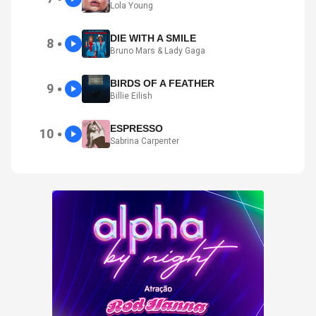
Lola Young
DIE WITH A SMILE
8
●
Bruno Mars & Lady Gaga
BIRDS OF A FEATHER
9
●
Billie Eilish
ESPRESSO
10
●
Sabrina Carpenter