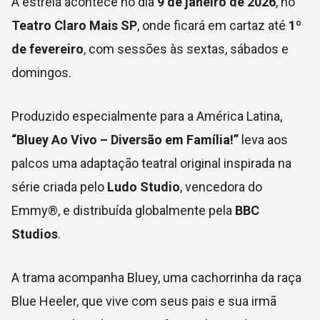
A estreia acontece no dia
9 de janeiro de 2026
, no
Teatro Claro Mais SP
, onde ficará em cartaz até
1º
de fevereiro
, com sessões às sextas, sábados e
domingos.
Produzido especialmente para a América Latina,
“Bluey Ao Vivo – Diversão em Família!”
leva aos
palcos uma adaptação teatral original inspirada na
série criada pelo
Ludo Studio
, vencedora do
Emmy®, e distribuída globalmente pela
BBC
Studios
.
A trama acompanha Bluey, uma cachorrinha da raça
Blue Heeler, que vive com seus pais e sua irmã