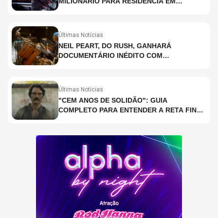
MILIONÁRIO PARA RESIDÊNCIA EM
HOLOGRAMA, DIZ SITE
Últimas Notícias
NEIL PEART, DO RUSH, GANHARÁ
DOCUMENTÁRIO INÉDITO COM
PARTICIPAÇÃO DE CHAD SMITH, STEWART
COPELAND E DANNY CAREY
Últimas Notícias
"CEM ANOS DE SOLIDÃO": GUIA
COMPLETO PARA ENTENDER A RETA FINAL
DA ADAPTAÇÃO DA NETFLIX