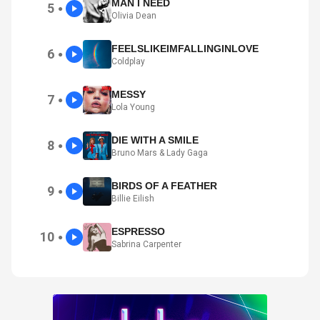
MAN I NEED
5
●
Olivia Dean
FEELSLIKEIMFALLINGINLOVE
6
●
Coldplay
MESSY
7
●
Lola Young
DIE WITH A SMILE
8
●
Bruno Mars & Lady Gaga
BIRDS OF A FEATHER
9
●
Billie Eilish
ESPRESSO
10
●
Sabrina Carpenter