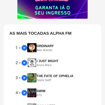
AS MAIS TOCADAS ALPHA FM
ORDINARY
1
●
Alex Warren
I JUST MIGHT
2
●
Bruno Mars
THE FATE OF OPHELIA
3
●
Taylor Swift
SWIM
4
●
BTS