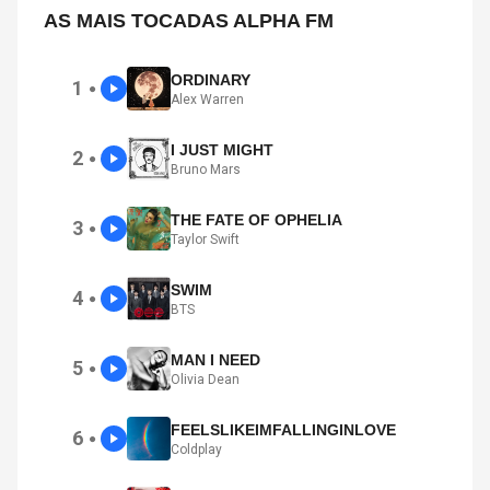
AS MAIS TOCADAS ALPHA FM
ORDINARY
1
●
Alex Warren
I JUST MIGHT
2
●
Bruno Mars
THE FATE OF OPHELIA
3
●
Taylor Swift
SWIM
4
●
BTS
MAN I NEED
5
●
Olivia Dean
FEELSLIKEIMFALLINGINLOVE
6
●
Coldplay