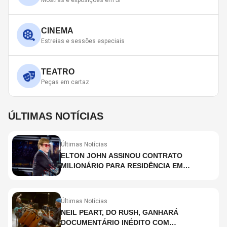
Mostras e exposições em SP
CINEMA
Estreias e sessões especiais
TEATRO
Peças em cartaz
ÚLTIMAS NOTÍCIAS
Últimas Notícias
ELTON JOHN ASSINOU CONTRATO
MILIONÁRIO PARA RESIDÊNCIA EM
HOLOGRAMA, DIZ SITE
Últimas Notícias
NEIL PEART, DO RUSH, GANHARÁ
DOCUMENTÁRIO INÉDITO COM