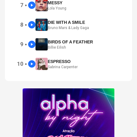
MESSY
7
●
Lola Young
DIE WITH A SMILE
8
●
Bruno Mars & Lady Gaga
BIRDS OF A FEATHER
9
●
Billie Eilish
ESPRESSO
10
●
Sabrina Carpenter