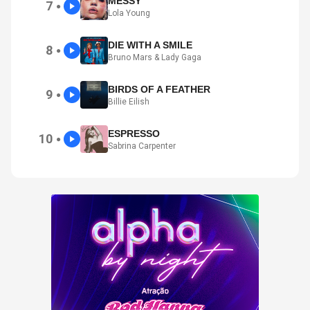
MESSY
7
●
Lola Young
DIE WITH A SMILE
8
●
Bruno Mars & Lady Gaga
BIRDS OF A FEATHER
9
●
Billie Eilish
ESPRESSO
10
●
Sabrina Carpenter