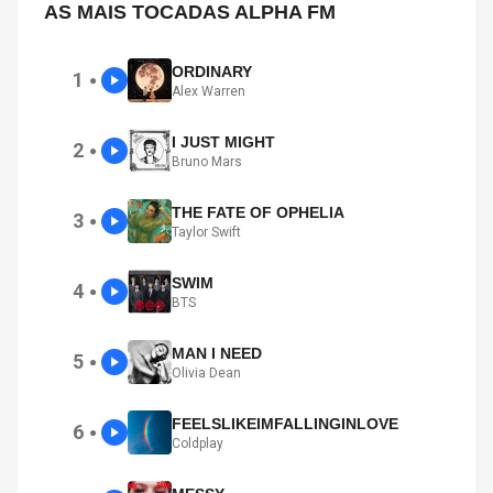
AS MAIS TOCADAS ALPHA FM
ORDINARY
1
●
Alex Warren
I JUST MIGHT
2
●
Bruno Mars
THE FATE OF OPHELIA
3
●
Taylor Swift
SWIM
4
●
BTS
MAN I NEED
5
●
Olivia Dean
FEELSLIKEIMFALLINGINLOVE
6
●
Coldplay