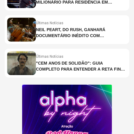
MILIONÁRIO PARA RESIDÊNCIA EM
HOLOGRAMA, DIZ SITE
Últimas Notícias
NEIL PEART, DO RUSH, GANHARÁ
DOCUMENTÁRIO INÉDITO COM
PARTICIPAÇÃO DE CHAD SMITH, STEWART
COPELAND E DANNY CAREY
Últimas Notícias
"CEM ANOS DE SOLIDÃO": GUIA
COMPLETO PARA ENTENDER A RETA FINAL
DA ADAPTAÇÃO DA NETFLIX