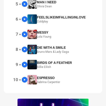
MAN I NEED
5
●
Olivia Dean
FEELSLIKEIMFALLINGINLOVE
6
●
Coldplay
MESSY
7
●
Lola Young
DIE WITH A SMILE
8
●
Bruno Mars & Lady Gaga
BIRDS OF A FEATHER
9
●
Billie Eilish
ESPRESSO
10
●
Sabrina Carpenter