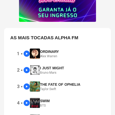
AS MAIS TOCADAS ALPHA FM
ORDINARY
1
●
Alex Warren
I JUST MIGHT
2
●
Bruno Mars
THE FATE OF OPHELIA
3
●
Taylor Swift
SWIM
4
●
BTS