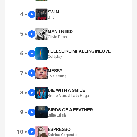
SWIM
4
●
BTS
MAN I NEED
5
●
Olivia Dean
FEELSLIKEIMFALLINGINLOVE
6
●
Coldplay
MESSY
7
●
Lola Young
DIE WITH A SMILE
8
●
Bruno Mars & Lady Gaga
BIRDS OF A FEATHER
9
●
Billie Eilish
ESPRESSO
10
●
Sabrina Carpenter