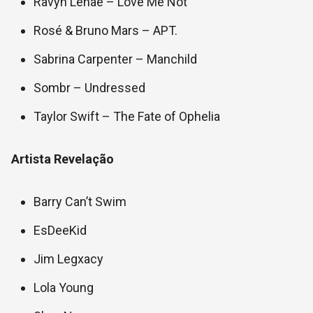
Ravyn Lenae – Love Me Not
Rosé & Bruno Mars – APT.
Sabrina Carpenter – Manchild
Sombr – Undressed
Taylor Swift – The Fate of Ophelia
Artista Revelação
Barry Can’t Swim
EsDeeKid
Jim Legxacy
Lola Young