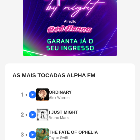
AS MAIS TOCADAS ALPHA FM
ORDINARY
1
●
Alex Warren
I JUST MIGHT
2
●
Bruno Mars
THE FATE OF OPHELIA
3
●
Taylor Swift