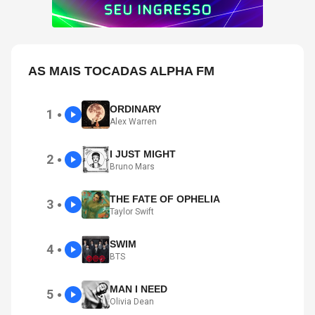
AS MAIS TOCADAS ALPHA FM
ORDINARY
1
●
Alex Warren
I JUST MIGHT
2
●
Bruno Mars
THE FATE OF OPHELIA
3
●
Taylor Swift
SWIM
4
●
BTS
MAN I NEED
5
●
Olivia Dean