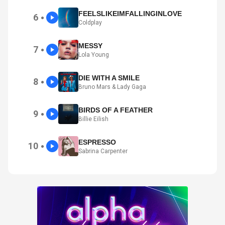
FEELSLIKEIMFALLINGINLOVE
6
●
Coldplay
MESSY
7
●
Lola Young
DIE WITH A SMILE
8
●
Bruno Mars & Lady Gaga
BIRDS OF A FEATHER
9
●
Billie Eilish
ESPRESSO
10
●
Sabrina Carpenter