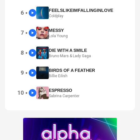
FEELSLIKEIMFALLINGINLOVE
6
●
Coldplay
MESSY
7
●
Lola Young
DIE WITH A SMILE
8
●
Bruno Mars & Lady Gaga
BIRDS OF A FEATHER
9
●
Billie Eilish
ESPRESSO
10
●
Sabrina Carpenter