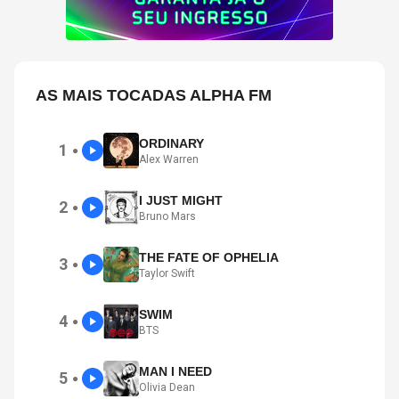
AS MAIS TOCADAS ALPHA FM
ORDINARY
1
●
Alex Warren
I JUST MIGHT
2
●
Bruno Mars
THE FATE OF OPHELIA
3
●
Taylor Swift
SWIM
4
●
BTS
MAN I NEED
5
●
Olivia Dean