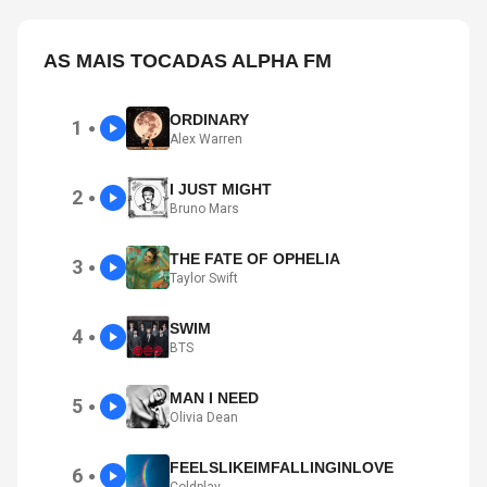
AS MAIS TOCADAS ALPHA FM
ORDINARY
1
●
Alex Warren
I JUST MIGHT
2
●
Bruno Mars
THE FATE OF OPHELIA
3
●
Taylor Swift
SWIM
4
●
BTS
MAN I NEED
5
●
Olivia Dean
FEELSLIKEIMFALLINGINLOVE
6
●