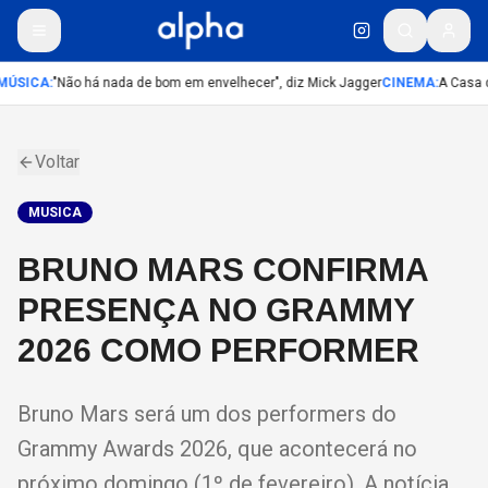
MÚSICA
:
"Não há nada de bom em envelhecer", diz Mick Jagger
CINEMA
:
A Casa d
Voltar
MUSICA
BRUNO MARS CONFIRMA
PRESENÇA NO GRAMMY
2026 COMO PERFORMER
Bruno Mars será um dos performers do
Grammy Awards 2026, que acontecerá no
próximo domingo (1º de fevereiro). A notícia