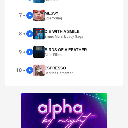
Coldplay
MESSY
7
●
Lola Young
DIE WITH A SMILE
8
●
Bruno Mars & Lady Gaga
BIRDS OF A FEATHER
9
●
Billie Eilish
ESPRESSO
10
●
Sabrina Carpenter