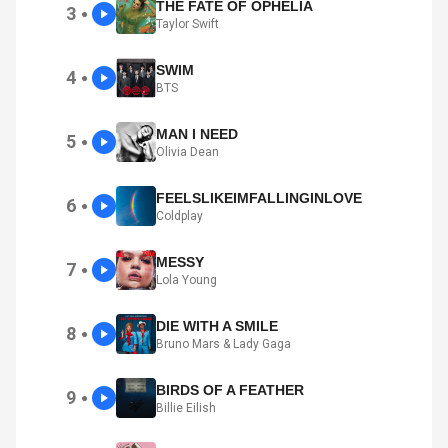
THE FATE OF OPHELIA
3
●
Taylor Swift
SWIM
4
●
BTS
MAN I NEED
5
●
Olivia Dean
FEELSLIKEIMFALLINGINLOVE
6
●
Coldplay
MESSY
7
●
Lola Young
DIE WITH A SMILE
8
●
Bruno Mars & Lady Gaga
BIRDS OF A FEATHER
9
●
Billie Eilish