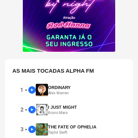
AS MAIS TOCADAS ALPHA FM
ORDINARY
1
●
Alex Warren
I JUST MIGHT
2
●
Bruno Mars
THE FATE OF OPHELIA
3
●
Taylor Swift