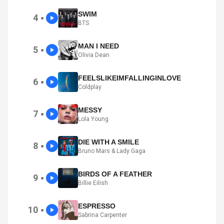
SWIM
4
●
BTS
MAN I NEED
5
●
Olivia Dean
FEELSLIKEIMFALLINGINLOVE
6
●
Coldplay
MESSY
7
●
Lola Young
DIE WITH A SMILE
8
●
Bruno Mars & Lady Gaga
BIRDS OF A FEATHER
9
●
Billie Eilish
ESPRESSO
10
●
Sabrina Carpenter