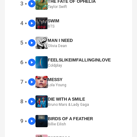
THE FATE OF OPHELIA
3
●
Taylor Swift
SWIM
4
●
BTS
MAN I NEED
5
●
Olivia Dean
FEELSLIKEIMFALLINGINLOVE
6
●
Coldplay
MESSY
7
●
Lola Young
DIE WITH A SMILE
8
●
Bruno Mars & Lady Gaga
BIRDS OF A FEATHER
9
●
Billie Eilish