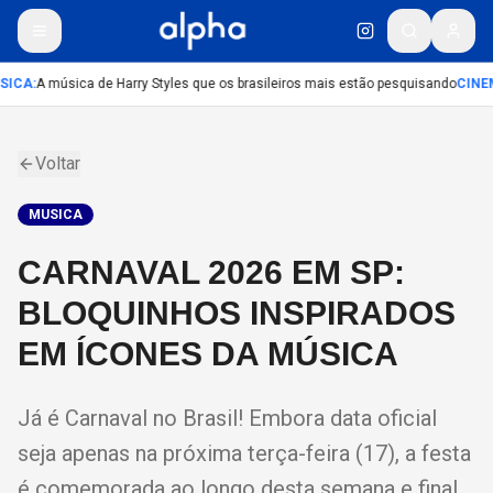
SICA
:
A música de Harry Styles que os brasileiros mais estão pesquisando
CINE
Voltar
MUSICA
CARNAVAL 2026 EM SP:
BLOQUINHOS INSPIRADOS
EM ÍCONES DA MÚSICA
Já é Carnaval no Brasil! Embora data oficial
seja apenas na próxima terça-feira (17), a festa
é comemorada ao longo desta semana e final