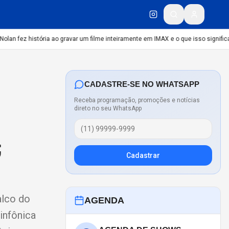
an fez história ao gravar um filme inteiramente em IMAX e o que isso significa
C
CADASTRE-SE NO WHATSAPP
Receba programação, promoções e notícias
direto no seu WhatsApp
;
Cadastrar
alco do
AGENDA
infônica