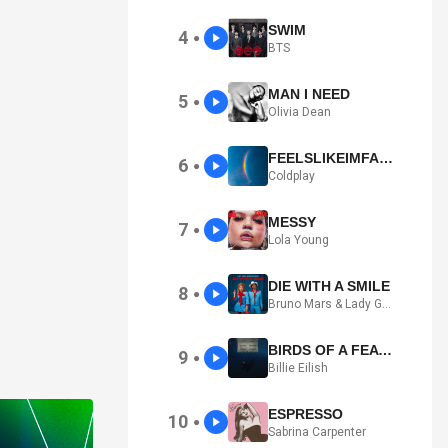
SWIM
4
●
BTS
MAN I NEED
5
●
Olivia Dean
FEELSLIKEIMFALLINGINLOVE
6
●
Coldplay
MESSY
7
●
Lola Young
DIE WITH A SMILE
8
●
Bruno Mars & Lady Gaga
BIRDS OF A FEATHER
9
●
Billie Eilish
ESPRESSO
10
●
Sabrina Carpenter