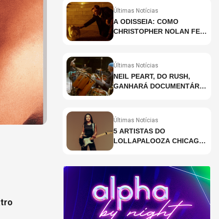
Últimas Notícias
A ODISSEIA: COMO
CHRISTOPHER NOLAN FEZ
HISTÓRIA AO GRAVAR UM
FILME INTEIRAMENTE EM
IMAX E O QUE ISSO
Últimas Notícias
SIGNIFICA
NEIL PEART, DO RUSH,
GANHARÁ DOCUMENTÁRIO
INÉDITO COM
PARTICIPAÇÃO DE CHAD
SMITH, STEWART
Últimas Notícias
COPELAND E DANNY
5 ARTISTAS DO
CAREY
LOLLAPALOOZA CHICAGO
QUE VOCÊ PRECISA
CONHECER
tro