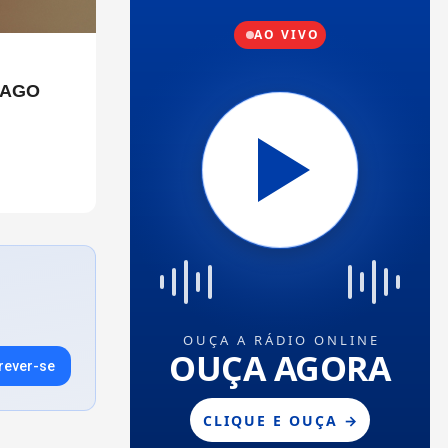
CAGO
rever-se