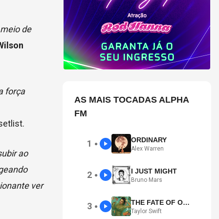
 meio de
Wilson
a força
AS MAIS TOCADAS ALPHA
FM
etlist.
ORDINARY
1
●
Alex Warren
subir ao
ageando
I JUST MIGHT
2
●
Bruno Mars
ionante ver
THE FATE OF OPHELIA
3
●
Taylor Swift