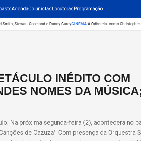
casts
Agenda
Colunistas
Locutoras
Programação
Smith, Stewart Copeland e Danny Carey
CINEMA
:
A Odisseia: como Christopher Nol
ETÁCULO INÉDITO COM
NDES NOMES DA MÚSICA
. Na próxima segunda-feira (2), acontecerá no p
"Canções de Cazuza". Com presença da Orquestra S