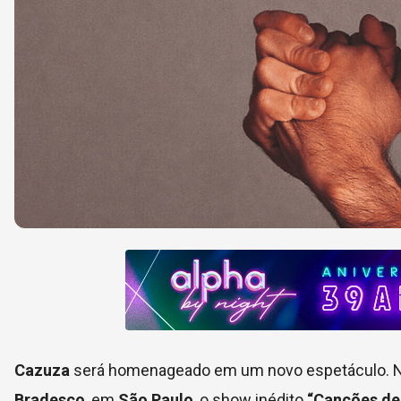
Cazuza
será homenageado em um novo espetáculo. Na 
Bradesco
, em
São Paulo
, o show inédito
“Canções de