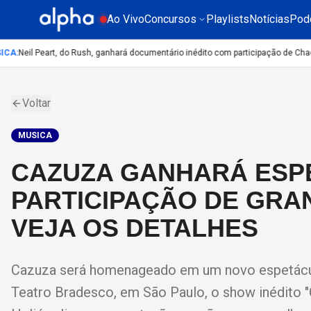
Ao Vivo
Concursos
Playlists
Notícias
Pod
A
:
Neil Peart, do Rush, ganhará documentário inédito com participação de Chad 
Voltar
MUSICA
CAZUZA GANHARÁ ESP
PARTICIPAÇÃO DE GRA
VEJA OS DETALHES
Cazuza será homenageado em um novo espetáculo
Teatro Bradesco, em São Paulo, o show inédito 