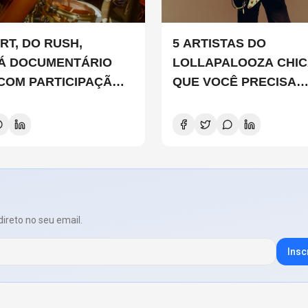
RT, DO RUSH,
5 ARTISTAS DO
Á DOCUMENTÁRIO
LOLLAPALOOZA CHI
 COM PARTICIPAÇÃO
QUE VOCÊ PRECISA
 SMITH, STEWART
CONHECER
D E DANNY CAREY
direto no seu email.
Insc