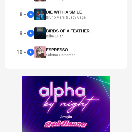
DIE WITH A SMILE
8
●
Bruno Mars & Lady Gaga
BIRDS OF A FEATHER
9
●
Billie Eilish
ESPRESSO
10
●
Sabrina Carpenter