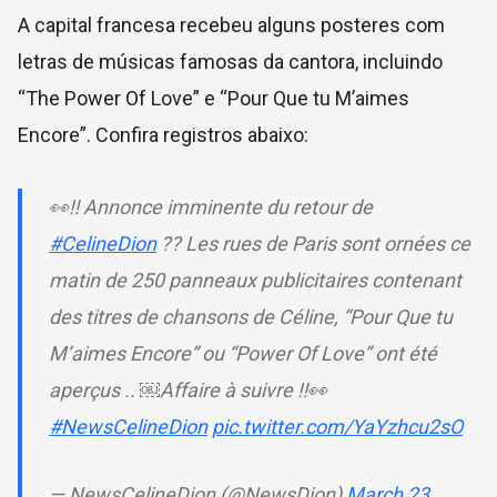
A capital francesa recebeu alguns posteres com
letras de músicas famosas da cantora, incluindo
“The Power Of Love” e “Pour Que tu M’aimes
Encore”. Confira registros abaixo:
👀‼️ Annonce imminente du retour de
#CelineDion
?? Les rues de Paris sont ornées ce
matin de 250 panneaux publicitaires contenant
des titres de chansons de Céline, “Pour Que tu
M’aimes Encore” ou “Power Of Love” ont été
aperçus .. ￼Affaire à suivre ‼️👀
#NewsCelineDion
pic.twitter.com/YaYzhcu2sO
— NewsCelineDion (@NewsDion)
March 23,