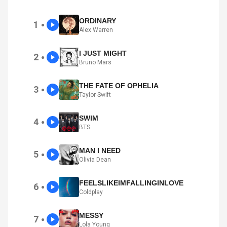
ORDINARY
1
●
Alex Warren
I JUST MIGHT
2
●
Bruno Mars
THE FATE OF OPHELIA
3
●
Taylor Swift
SWIM
4
●
BTS
MAN I NEED
5
●
Olivia Dean
FEELSLIKEIMFALLINGINLOVE
6
●
Coldplay
MESSY
7
●
Lola Young