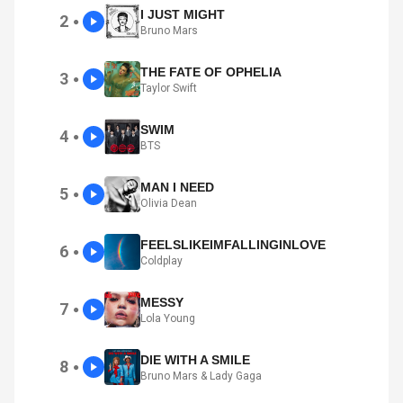
I JUST MIGHT
2
●
Bruno Mars
THE FATE OF OPHELIA
3
●
Taylor Swift
SWIM
4
●
BTS
MAN I NEED
5
●
Olivia Dean
FEELSLIKEIMFALLINGINLOVE
6
●
Coldplay
MESSY
7
●
Lola Young
DIE WITH A SMILE
8
●
Bruno Mars & Lady Gaga