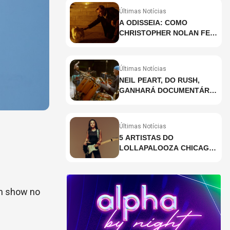
Últimas Notícias
A ODISSEIA: COMO
CHRISTOPHER NOLAN FEZ
HISTÓRIA AO GRAVAR UM
FILME INTEIRAMENTE EM
IMAX E O QUE ISSO
Últimas Notícias
SIGNIFICA
NEIL PEART, DO RUSH,
GANHARÁ DOCUMENTÁRIO
INÉDITO COM
PARTICIPAÇÃO DE CHAD
SMITH, STEWART
Últimas Notícias
COPELAND E DANNY
5 ARTISTAS DO
CAREY
LOLLAPALOOZA CHICAGO
QUE VOCÊ PRECISA
CONHECER
um show no