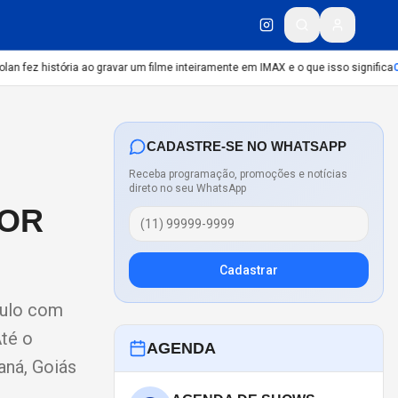
 fez história ao gravar um filme inteiramente em IMAX e o que isso significa
CU
CADASTRE-SE NO WHATSAPP
Receba programação, promoções e notícias
direto no seu WhatsApp
TOR
Cadastrar
aulo com
Até o
AGENDA
aná, Goiás