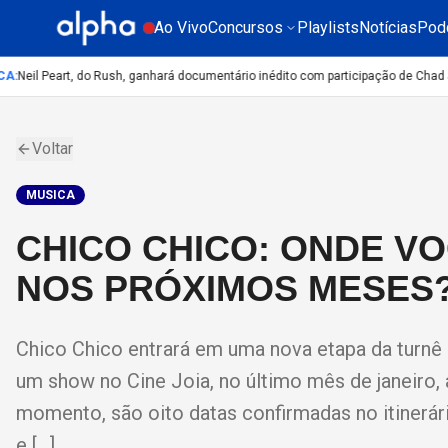
Ao Vivo
Concursos
Playlists
Notícias
Pod
:
Neil Peart, do Rush, ganhará documentário inédito com participação de Chad Sm
Voltar
MUSICA
CHICO CHICO: ONDE V
NOS PRÓXIMOS MESES
Chico Chico entrará em uma nova etapa da turnê 
um show no Cine Joia, no último mês de janeiro,
momento, são oito datas confirmadas no itinerár
e […]