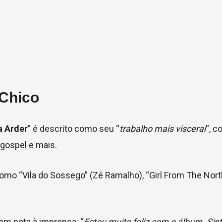
 Chico
xa Arder
” é descrito como seu “
trabalho mais visceral
“, 
 gospel e mais.
 como “Vila do Sossego” (Zé Ramalho), “Girl From The Nor
m nota à imprensa: “
Estou muito feliz com o álbum. Si