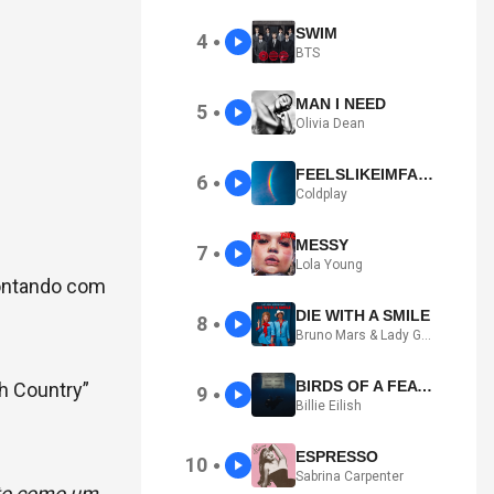
SWIM
4
●
BTS
MAN I NEED
5
●
Olivia Dean
FEELSLIKEIMFALLINGINLOVE
6
●
Coldplay
MESSY
7
●
Lola Young
contando com
DIE WITH A SMILE
8
●
Bruno Mars & Lady Gaga
BIRDS OF A FEATHER
th Country”
9
●
Billie Eilish
ESPRESSO
10
●
Sabrina Carpenter
nto como um