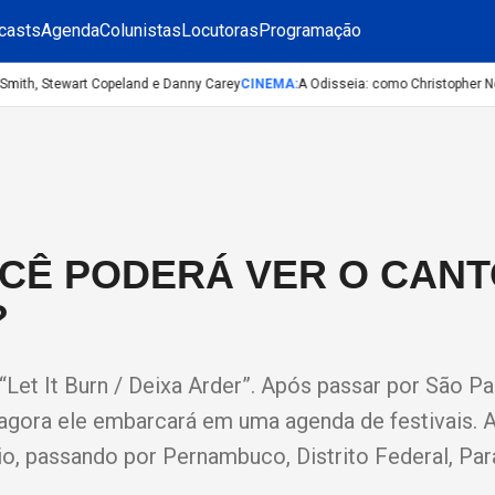
casts
Agenda
Colunistas
Locutoras
Programação
ith, Stewart Copeland e Danny Carey
CINEMA
:
A Odisseia: como Christopher Nolan
OCÊ PODERÁ VER O CAN
?
“Let It Burn / Deixa Arder”. Após passar por São P
 agora ele embarcará em uma agenda de festivais. 
io, passando por Pernambuco, Distrito Federal, Par