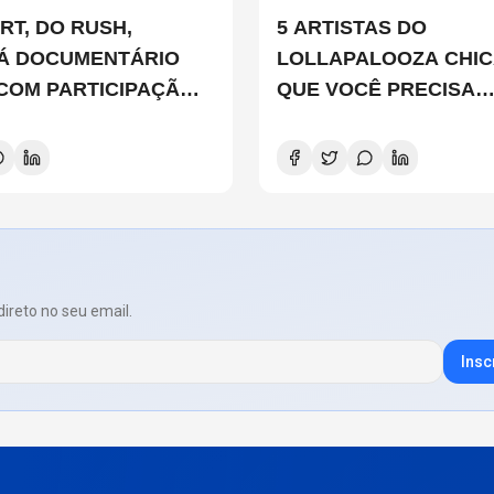
RT, DO RUSH,
5 ARTISTAS DO
Á DOCUMENTÁRIO
LOLLAPALOOZA CHI
 COM PARTICIPAÇÃO
QUE VOCÊ PRECISA
 SMITH, STEWART
CONHECER
D E DANNY CAREY
direto no seu email.
Insc