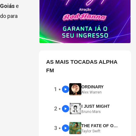
, Goiás
e
ado para
AS MAIS TOCADAS ALPHA
FM
ORDINARY
1
●
Alex Warren
I JUST MIGHT
2
●
Bruno Mars
THE FATE OF OPHELIA
3
●
Taylor Swift