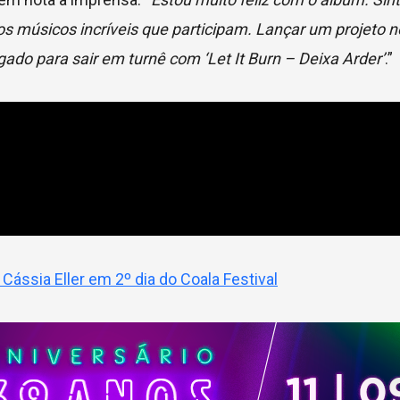
dos músicos incríveis que participam. Lançar um projeto
do para sair em turnê com ‘Let It Burn – Deixa Arder’
.”
ássia Eller em 2º dia do Coala Festival