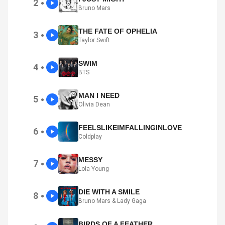
2
●
Bruno Mars
THE FATE OF OPHELIA
3
●
Taylor Swift
SWIM
4
●
BTS
MAN I NEED
5
●
Olivia Dean
FEELSLIKEIMFALLINGINLOVE
6
●
Coldplay
MESSY
7
●
Lola Young
DIE WITH A SMILE
8
●
Bruno Mars & Lady Gaga
BIRDS OF A FEATHER