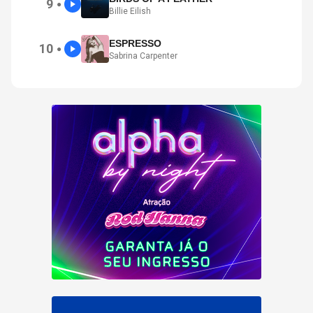
9
●
Billie Eilish
ESPRESSO
10
●
Sabrina Carpenter