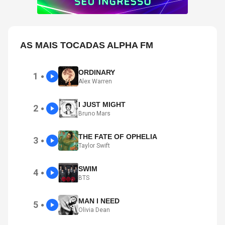
AS MAIS TOCADAS ALPHA FM
ORDINARY
1
●
Alex Warren
I JUST MIGHT
2
●
Bruno Mars
THE FATE OF OPHELIA
3
●
Taylor Swift
SWIM
4
●
BTS
MAN I NEED
5
●
Olivia Dean