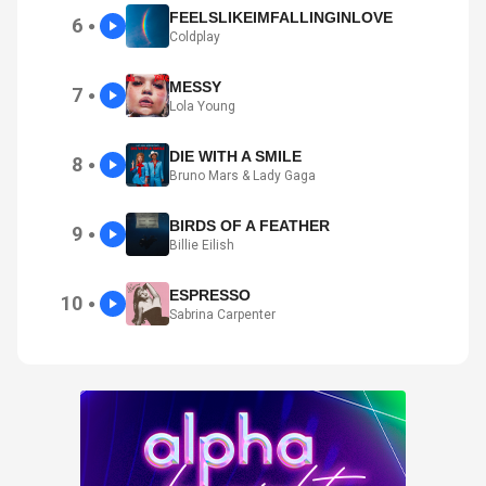
FEELSLIKEIMFALLINGINLOVE
6
●
Coldplay
MESSY
7
●
Lola Young
DIE WITH A SMILE
8
●
Bruno Mars & Lady Gaga
BIRDS OF A FEATHER
9
●
Billie Eilish
ESPRESSO
10
●
Sabrina Carpenter