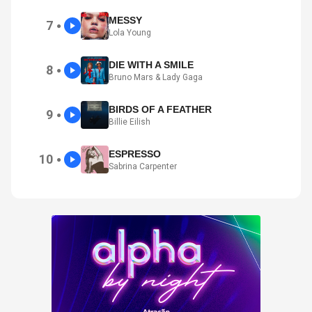
MESSY
7
●
Lola Young
DIE WITH A SMILE
8
●
Bruno Mars & Lady Gaga
BIRDS OF A FEATHER
9
●
Billie Eilish
ESPRESSO
10
●
Sabrina Carpenter