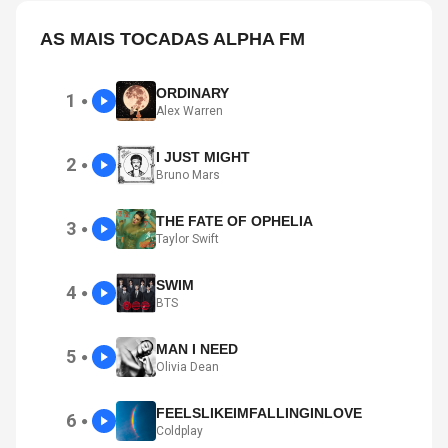
AS MAIS TOCADAS ALPHA FM
ORDINARY
1
●
Alex Warren
I JUST MIGHT
2
●
Bruno Mars
THE FATE OF OPHELIA
3
●
Taylor Swift
SWIM
4
●
BTS
MAN I NEED
5
●
Olivia Dean
FEELSLIKEIMFALLINGINLOVE
6
●
Coldplay