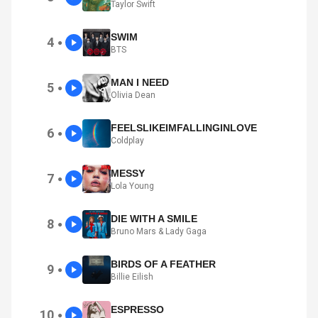
Taylor Swift
SWIM
4
●
BTS
MAN I NEED
5
●
Olivia Dean
FEELSLIKEIMFALLINGINLOVE
6
●
Coldplay
MESSY
7
●
Lola Young
DIE WITH A SMILE
8
●
Bruno Mars & Lady Gaga
BIRDS OF A FEATHER
9
●
Billie Eilish
ESPRESSO
10
●