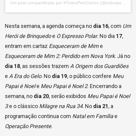
Um post compartilhado por #TodosPeloCentro (@todospelocentro)
Nesta semana, a agenda começa no
dia 16
, com
Um
Herói de Brinquedo
e
O Expresso Polar
. No dia
17
,
entram em cartaz
Esqueceram de Mim
e
Esqueceram de Mim 2: Perdido em Nova York
. Já no
dia 18
, as sessões trazem
A Origem dos Guardiões
e
A Era do Gelo
. No
dia 19
, o público confere
Meu
Papai é Noel
e
Meu Papai é Noel 2
. Encerrando a
semana, no
dia 20
, serão exibidos
Meu Papai é Noel
3
e o clássico
Milagre na Rua 34
. No
dia 21
, a
programação continua com
Natal em Família
e
Operação Presente
.