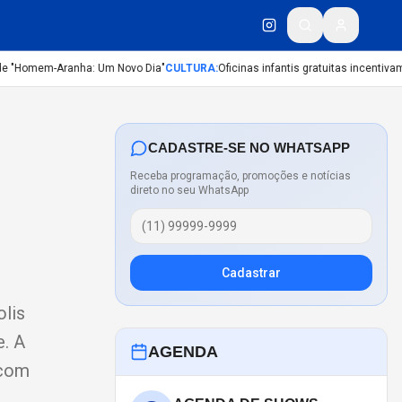
 "Homem-Aranha: Um Novo Dia"
CULTURA
:
Oficinas infantis gratuitas incentivam c
CADASTRE-SE NO WHATSAPP
Receba programação, promoções e notícias
direto no seu WhatsApp
Cadastrar
olis
e. A
AGENDA
 com