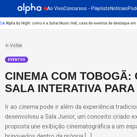
Ao Vivo
Concursos
Playlists
Notícias
Pod
Alpha By Night: como é a Suhai Music Hall, casa de eventos de destaque em Sã
Voltar
EVENTOS
CINEMA COM TOBOGÃ: 
SALA INTERATIVA PARA
Ir ao cinema pode ir além da experiência tradicio
desenvolveu a Sala Junior, um conceito criado ex
proposta une exibição cinematográfica a um esp
brinquedos dentro da própria […]