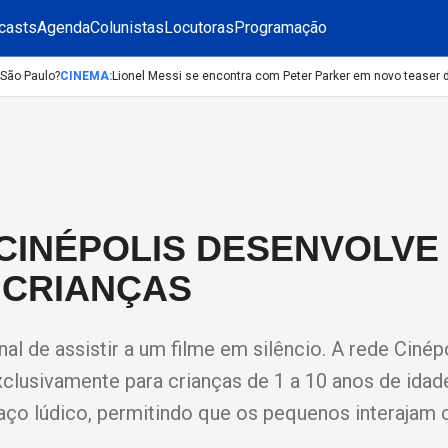
casts
Agenda
Colunistas
Locutoras
Programação
o Paulo?
CINEMA
:
Lionel Messi se encontra com Peter Parker em novo teaser de
CINÉPOLIS DESENVOLVE
 CRIANÇAS
nal de assistir a um filme em silêncio. A rede Cinép
clusivamente para crianças de 1 a 10 anos de idad
aço lúdico, permitindo que os pequenos interajam