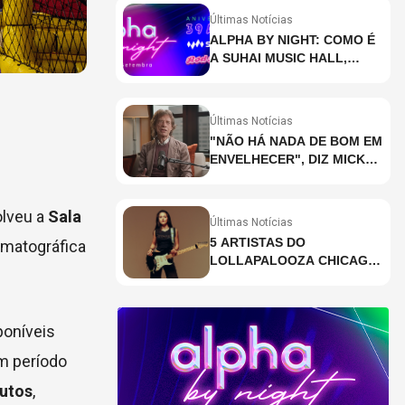
Últimas Notícias
ALPHA BY NIGHT: COMO É
A SUHAI MUSIC HALL,
CASA DE EVENTOS DE
DESTAQUE EM SÃO
PAULO?
Últimas Notícias
"NÃO HÁ NADA DE BOM EM
ENVELHECER", DIZ MICK
JAGGER
lveu a
Sala
Últimas Notícias
5 ARTISTAS DO
ematográfica
LOLLAPALOOZA CHICAGO
QUE VOCÊ PRECISA
CONHECER
poníveis
um período
nutos
,