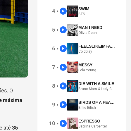
SWIM
4
●
BTS
MAN I NEED
5
●
Olivia Dean
FEELSLIKEIMFALLINGINLOVE
6
●
Coldplay
MESSY
7
●
Lola Young
DIE WITH A SMILE
8
●
Bruno Mars & Lady Gaga
ões. O
 e máxima
BIRDS OF A FEATHER
9
●
Billie Eilish
ESPRESSO
10
●
Sabrina Carpenter
de até
35