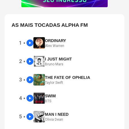
AS MAIS TOCADAS ALPHA FM
ORDINARY
1
●
Alex Warren
I JUST MIGHT
2
●
Bruno Mars
THE FATE OF OPHELIA
3
●
Taylor Swift
SWIM
4
●
BTS
MAN I NEED
5
●
Olivia Dean