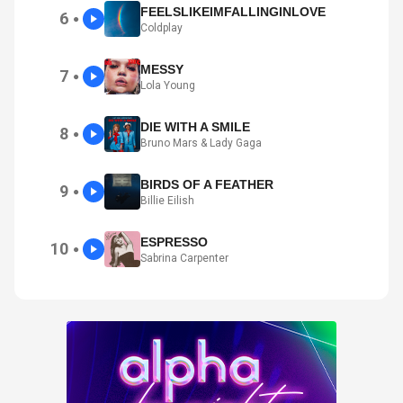
FEELSLIKEIMFALLINGINLOVE
6
●
Coldplay
MESSY
7
●
Lola Young
DIE WITH A SMILE
8
●
Bruno Mars & Lady Gaga
BIRDS OF A FEATHER
9
●
Billie Eilish
ESPRESSO
10
●
Sabrina Carpenter