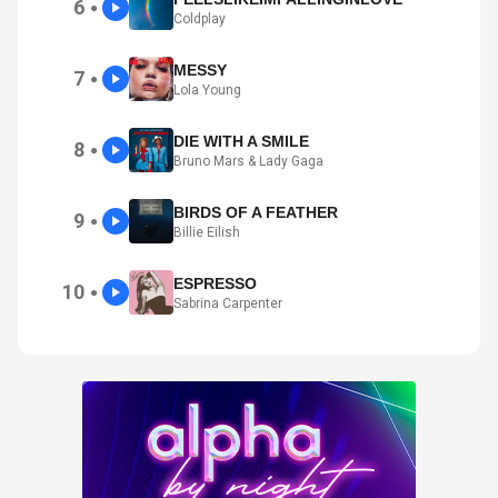
6
●
Coldplay
MESSY
7
●
Lola Young
DIE WITH A SMILE
8
●
Bruno Mars & Lady Gaga
BIRDS OF A FEATHER
9
●
Billie Eilish
ESPRESSO
10
●
Sabrina Carpenter