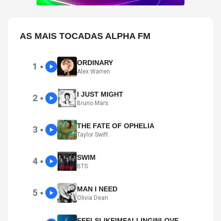
AS MAIS TOCADAS ALPHA FM
ORDINARY
1
●
Alex Warren
I JUST MIGHT
2
●
Bruno Mars
THE FATE OF OPHELIA
3
●
Taylor Swift
SWIM
4
●
BTS
MAN I NEED
5
●
Olivia Dean
FEELSLIKEIMFALLINGINLOVE