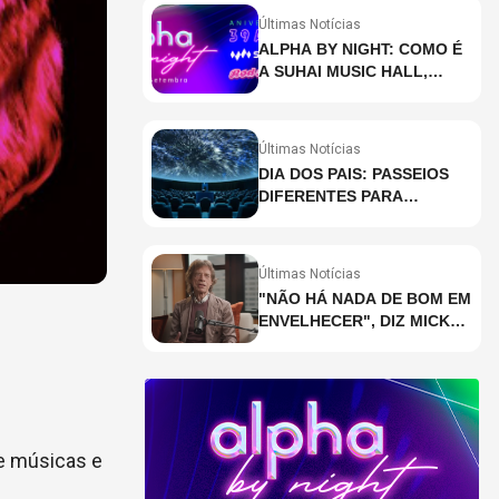
Últimas Notícias
ALPHA BY NIGHT: COMO É
A SUHAI MUSIC HALL,
CASA DE EVENTOS DE
DESTAQUE EM SÃO
PAULO?
Últimas Notícias
DIA DOS PAIS: PASSEIOS
DIFERENTES PARA
CELEBRAR A DATA
Últimas Notícias
"NÃO HÁ NADA DE BOM EM
ENVELHECER", DIZ MICK
JAGGER
de músicas e