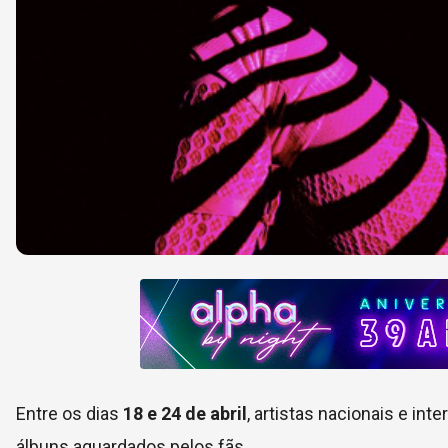
Entre os dias
18 e 24 de abril
, artistas nacionais e in
álbuns aguardados pelos fãs.