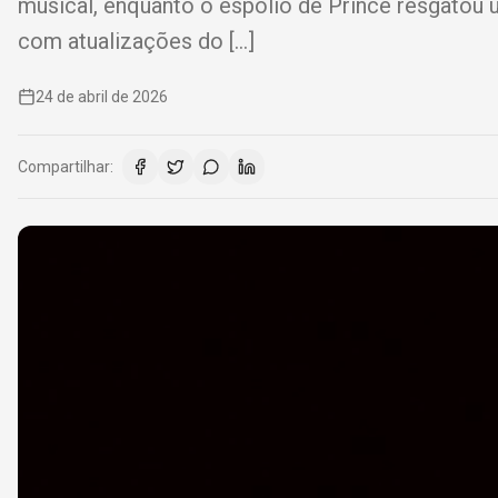
musical, enquanto o espólio de Prince resgatou u
com atualizações do […]
24 de abril de 2026
Compartilhar: