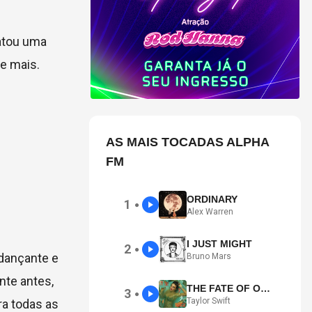
gatou uma
 e mais.
AS MAIS TOCADAS ALPHA
FM
ORDINARY
1
●
Alex Warren
I JUST MIGHT
2
●
dançante e
Bruno Mars
nte antes,
THE FATE OF OPHELIA
3
●
Taylor Swift
ra todas as