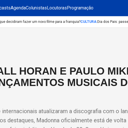
casts
Agenda
Colunistas
Locutoras
Programação
ue decidiram fazer um novo filme para a franquia?
CULTURA
:
Dia dos Pais: passeios
ALL HORAN E PAULO MIK
ANÇAMENTOS MUSICAIS 
s e internacionais atualizaram a discografia com o l
os destaques, Madonna oficialmente está de volta à