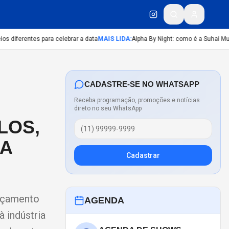
 diferentes para celebrar a data
MAIS LIDA
:
Alpha By Night: como é a Suhai Musi
CADASTRE-SE NO WHATSAPP
Receba programação, promoções e notícias
direto no seu WhatsApp
LOS,
DA
Cadastrar
ançamento
AGENDA
 indústria