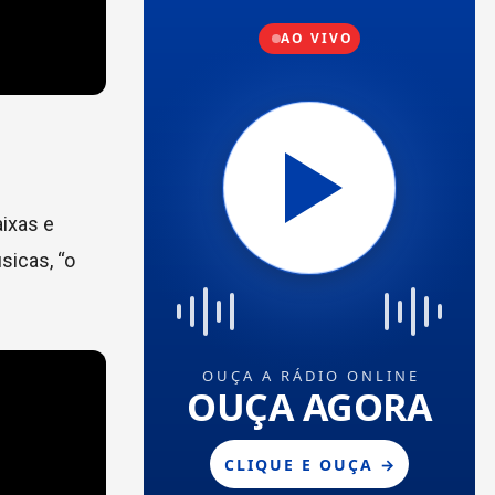
aixas e
sicas, “o