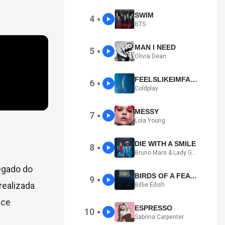
SWIM
4
●
BTS
MAN I NEED
5
●
Olivia Dean
FEELSLIKEIMFALLINGINLOVE
6
●
Coldplay
MESSY
7
●
Lola Young
DIE WITH A SMILE
8
●
Bruno Mars & Lady Gaga
egado do
BIRDS OF A FEATHER
9
●
realizada
Billie Eilish
nce
ESPRESSO
10
●
Sabrina Carpenter