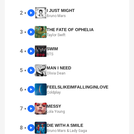
I JUST MIGHT
2
●
Bruno Mars
THE FATE OF OPHELIA
3
●
Taylor Swift
SWIM
4
●
BTS
MAN I NEED
5
●
Olivia Dean
FEELSLIKEIMFALLINGINLOVE
6
●
Coldplay
MESSY
7
●
Lola Young
DIE WITH A SMILE
8
●
Bruno Mars & Lady Gaga