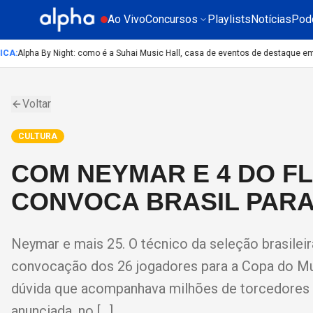
Ao Vivo
Concursos
Playlists
Notícias
Pod
A
:
Alpha By Night: como é a Suhai Music Hall, casa de eventos de destaque em S
Voltar
CULTURA
COM NEYMAR E 4 DO F
CONVOCA BRASIL PARA
Neymar e mais 25. O técnico da seleção brasileir
convocação dos 26 jogadores para a Copa do Mu
dúvida que acompanhava milhões de torcedores há
anunciada, no […]