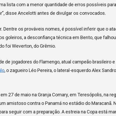
 uma lista com a menor quantidade de erros possíveis par
, disse Ancelotti antes de divulgar os convocados.
r. Dentre os prováveis nomes, é possível inferir que o at
os goleiros, a desconfiança técnica em Bento, que falho
do foi Weverton, do Grêmio.
e de jogadores do Flamengo, atual campeão brasileiro e
ilo
, o zagueiro Léo Pereira, o lateral-esquerdo Alex Sandr
 em 27 de maio na Granja Comary, em Teresópolis, na reg
m um amistoso contra o Panamá no estádio do Maracanã. N
para seguir com a preparação. A estreia na Copa está ma