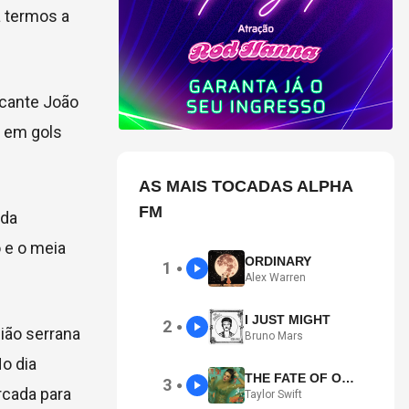
a termos a
acante João
u em gols
AS MAIS TOCADAS ALPHA
FM
 da
o e o meia
ORDINARY
1
●
Alex Warren
I JUST MIGHT
2
●
ião serrana
Bruno Mars
o dia
THE FATE OF OPHELIA
3
●
rcada para
Taylor Swift