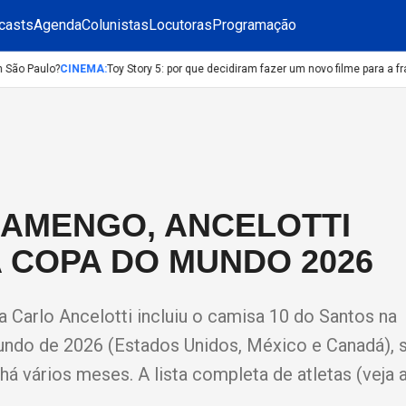
casts
Agenda
Colunistas
Locutoras
Programação
ão Paulo?
CINEMA
:
Toy Story 5: por que decidiram fazer um novo filme para a fran
LAMENGO, ANCELOTTI
 COPA DO MUNDO 2026
a Carlo Ancelotti incluiu o camisa 10 do Santos na
ndo de 2026 (Estados Unidos, México e Canadá), 
 vários meses. A lista completa de atletas (veja a