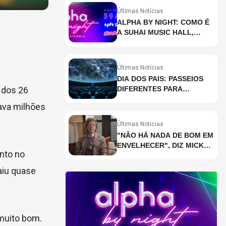
Últimas Notícias
ALPHA BY NIGHT: COMO É
A SUHAI MUSIC HALL,
CASA DE EVENTOS DE
DESTAQUE EM SÃO
PAULO?
Últimas Notícias
DIA DOS PAIS: PASSEIOS
 dos 26
DIFERENTES PARA
CELEBRAR A DATA
ava milhões
Últimas Notícias
"NÃO HÁ NADA DE BOM EM
ENVELHECER", DIZ MICK
ento no
JAGGER
aiu quase
 muito bom.