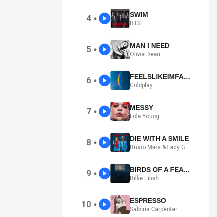
SWIM
4
●
BTS
MAN I NEED
5
●
Olivia Dean
FEELSLIKEIMFALLINGINLOVE
6
●
Coldplay
MESSY
7
●
Lola Young
DIE WITH A SMILE
8
●
Bruno Mars & Lady Gaga
BIRDS OF A FEATHER
9
●
Billie Eilish
ESPRESSO
10
●
Sabrina Carpenter