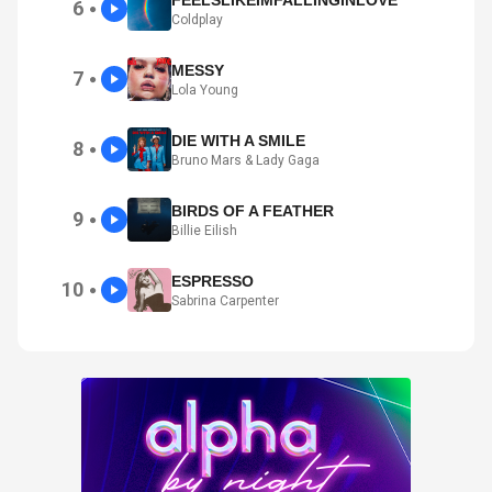
FEELSLIKEIMFALLINGINLOVE
6
●
Coldplay
MESSY
7
●
Lola Young
DIE WITH A SMILE
8
●
Bruno Mars & Lady Gaga
BIRDS OF A FEATHER
9
●
Billie Eilish
ESPRESSO
10
●
Sabrina Carpenter