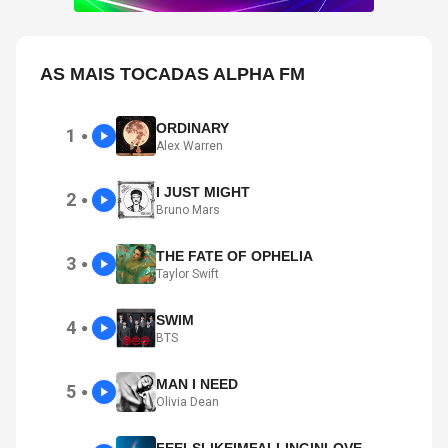
AS MAIS TOCADAS ALPHA FM
ORDINARY
1
●
Alex Warren
I JUST MIGHT
2
●
Bruno Mars
THE FATE OF OPHELIA
3
●
Taylor Swift
SWIM
4
●
BTS
MAN I NEED
5
●
Olivia Dean