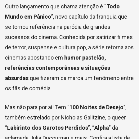
Outro lançamento que chama atenção é “
Todo
Mundo em Pânico
”, novo capítulo da franquia que
se tornou referência na paródia de grandes
sucessos do cinema. Conhecida por satirizar filmes
de terror, suspense e cultura pop, a série retorna aos
cinemas apostando em
humor pastelão,
referências contemporâneas e situações
absurdas
que fizeram da marca um fenômeno entre
os fãs de comédia.
Mas não para por aí! Tem “
100 Noites de Desejo
”,
também estrelado por Nicholas Galitzine, o queer
“
Labirinto dos Garotos Perdidos
”, “
Alpha
” da
aclamada Julia Ducournau e mais. Confira a lista de