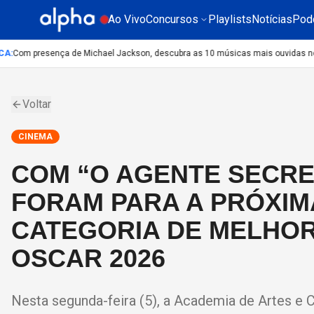
Ao Vivo
Concursos
Playlists
Notícias
Pod
:
Com presença de Michael Jackson, descubra as 10 músicas mais ouvidas no mu
Voltar
CINEMA
COM “O AGENTE SECRET
FORAM PARA A PRÓXIM
CATEGORIA DE MELHOR
OSCAR 2026
Nesta segunda-feira (5), a Academia de Artes e 