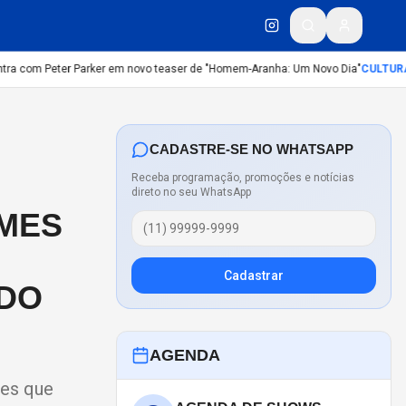
a com Peter Parker em novo teaser de "Homem-Aranha: Um Novo Dia"
CULTURA
:
D
CADASTRE-SE NO WHATSAPP
Receba programação, promoções e notícias
direto no seu WhatsApp
LMES
Cadastrar
 DO
AGENDA
mes que