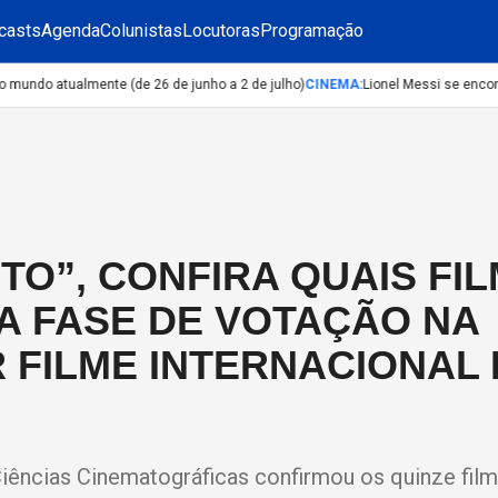
casts
Agenda
Colunistas
Locutoras
Programação
ndo atualmente (de 26 de junho a 2 de julho)
CINEMA
:
Lionel Messi se encontr
O”, CONFIRA QUAIS FI
A FASE DE VOTAÇÃO NA
 FILME INTERNACIONAL
Ciências Cinematográficas confirmou os quinze fil