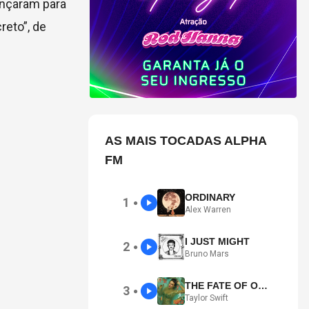
ançaram para
reto”, de
AS MAIS TOCADAS ALPHA
FM
ORDINARY
1
●
Alex Warren
I JUST MIGHT
2
●
Bruno Mars
THE FATE OF OPHELIA
3
●
Taylor Swift