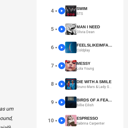
SWIM
4
●
BTS
MAN I NEED
5
●
Olivia Dean
FEELSLIKEIMFALLINGINLOVE
6
●
Coldplay
MESSY
7
●
Lola Young
DIE WITH A SMILE
8
●
Bruno Mars & Lady Gaga
BIRDS OF A FEATHER
9
●
Billie Eilish
nas um
bound,
ESPRESSO
10
●
Sabrina Carpenter
ajab
)