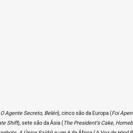
(
O Agente Secreto,
Belén
), cinco são da Europa (
Foi Ape
te Shift
), sete são da Ásia (
The President’s Cake, Home
 Canhota, A Única Saída
) e um é da África (
A Voz de Hind R