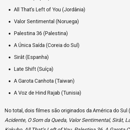
All That’s Left of You (Jordânia)
Valor Sentimental (Noruega)
Palestina 36 (Palestina)
A Única Saída (Coreia do Sul)
Sirât (Espanha)
Late Shift (Suíça)
A Garota Canhota (Taiwan)
A Voz de Hind Rajab (Tunisia)
No total, dois filmes são originados da América do Sul 
Acidente, O Som da Queda, Valor Sentimental, Sirât, La
Kokuho, All That’s Left of You, Palestina 36, A Garota