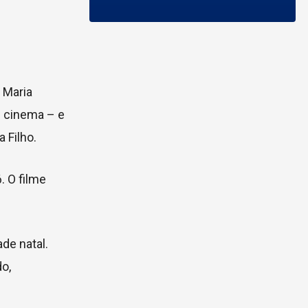
 Maria
e cinema – e
 Filho.
. O filme
de natal.
o,