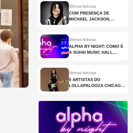
Últimas Notícias
COM PRESENÇA DE
MICHAEL JACKSON,
DESCUBRA AS 10 MÚSICAS
MAIS OUVIDAS NO MUNDO
ATUALMENTE (DE 26 DE
Últimas Notícias
JUNHO A 2 DE JULHO)
ALPHA BY NIGHT: COMO É
A SUHAI MUSIC HALL,
CASA DE EVENTOS DE
DESTAQUE EM SÃO
PAULO?
Últimas Notícias
5 ARTISTAS DO
LOLLAPALOOZA CHICAGO
QUE VOCÊ PRECISA
CONHECER