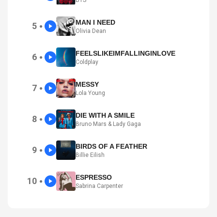
BTS
MAN I NEED
5
●
Olivia Dean
FEELSLIKEIMFALLINGINLOVE
6
●
Coldplay
MESSY
7
●
Lola Young
DIE WITH A SMILE
8
●
Bruno Mars & Lady Gaga
BIRDS OF A FEATHER
9
●
Billie Eilish
ESPRESSO
10
●
Sabrina Carpenter