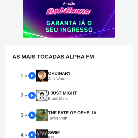
AS MAIS TOCADAS ALPHA FM
ORDINARY
1
●
Alex Warren
I JUST MIGHT
2
●
Bruno Mars
THE FATE OF OPHELIA
3
●
Taylor Swift
SWIM
4
●