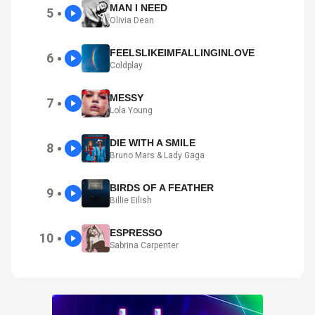
MAN I NEED
5
●
Olivia Dean
FEELSLIKEIMFALLINGINLOVE
6
●
Coldplay
MESSY
7
●
Lola Young
DIE WITH A SMILE
8
●
Bruno Mars & Lady Gaga
BIRDS OF A FEATHER
9
●
Billie Eilish
ESPRESSO
10
●
Sabrina Carpenter