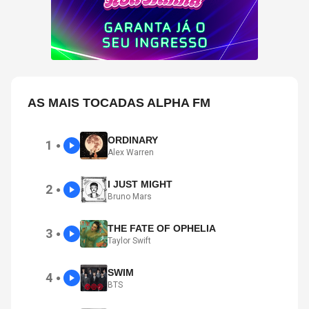
AS MAIS TOCADAS ALPHA FM
ORDINARY
1
●
Alex Warren
I JUST MIGHT
2
●
Bruno Mars
THE FATE OF OPHELIA
3
●
Taylor Swift
SWIM
4
●
BTS