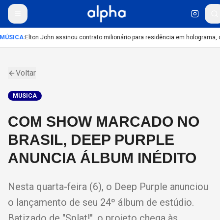
MÚSICA
:
Elton John assinou contrato milionário para residência em holograma, di
Voltar
MUSICA
COM SHOW MARCADO NO
BRASIL, DEEP PURPLE
ANUNCIA ÁLBUM INÉDITO
Nesta quarta-feira (6), o Deep Purple anunciou
o lançamento de seu 24º álbum de estúdio.
Batizado de "Splat!", o projeto chega às