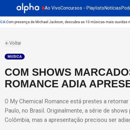
Ao Vivo
Concursos
Playlists
Notícias
Pod
A
:
Com presença de Michael Jackson, descubra as 10 músicas mais ouvidas no mu
Voltar
MUSICA
COM SHOWS MARCADOS 
ROMANCE ADIA APRES
O My Chemical Romance está prestes a retornar 
Paulo, no Brasil. Originalmente, a série de shows
Colômbia, mas a apresentação precisou ser adiada