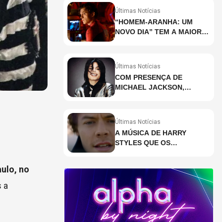
Últimas Notícias
“HOMEM-ARANHA: UM
NOVO DIA” TEM A MAIOR
BILHETERIA DA HISTÓRIA
EM PRÉ-ESTREIA
Últimas Notícias
COM PRESENÇA DE
MICHAEL JACKSON,
DESCUBRA AS 10 MÚSICAS
MAIS OUVIDAS NO MUNDO
ATUALMENTE (DE 26 DE
Últimas Notícias
JUNHO A 2 DE JULHO)
A MÚSICA DE HARRY
STYLES QUE OS
BRASILEIROS MAIS ESTÃO
PESQUISANDO
ulo, no
s a