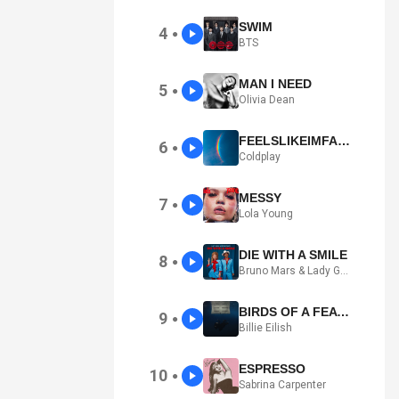
SWIM
4
●
BTS
MAN I NEED
5
●
Olivia Dean
FEELSLIKEIMFALLINGINLOVE
6
●
Coldplay
MESSY
7
●
Lola Young
DIE WITH A SMILE
8
●
Bruno Mars & Lady Gaga
BIRDS OF A FEATHER
9
●
Billie Eilish
ESPRESSO
10
●
Sabrina Carpenter