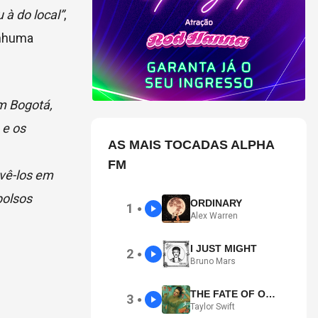
 à do local”
,
enhuma
em Bogotá,
 e os
AS MAIS TOCADAS ALPHA
FM
vê-los em
bolsos
ORDINARY
1
●
Alex Warren
I JUST MIGHT
2
●
Bruno Mars
THE FATE OF OPHELIA
3
●
Taylor Swift