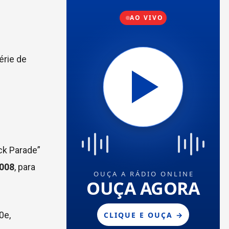
érie de
ck Parade”
2008
, para
0e,