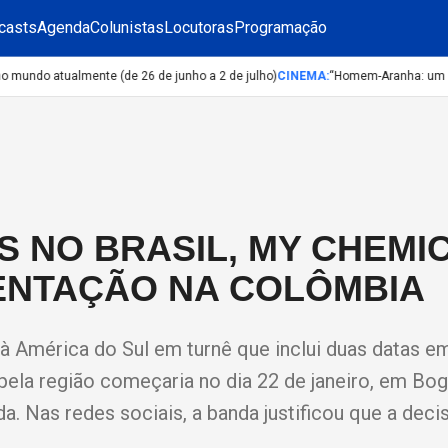
casts
Agenda
Colunistas
Locutoras
Programação
ndo atualmente (de 26 de junho a 2 de julho)
CINEMA
:
“Homem-Aranha: um Novo 
NO BRASIL, MY CHEMI
ENTAÇÃO NA COLÔMBIA
à América do Sul em turnê que inclui duas datas e
 pela região começaria no dia 22 de janeiro, em Bog
. Nas redes sociais, a banda justificou que a decis