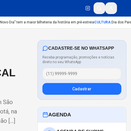
Dia” tem a maior bilheteria da história em pré-estreia
CULTURA
:
Dia dos Pais: 8
CADASTRE-SE NO WHATSAPP
Receba programação, promoções e notícias
direto no seu WhatsApp
CAL
Cadastrar
m São
otá, na
AGENDA
ão […]