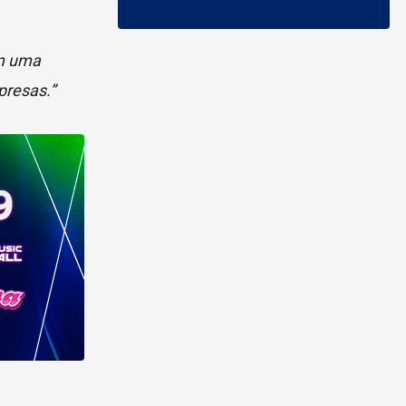
om uma
presas.”