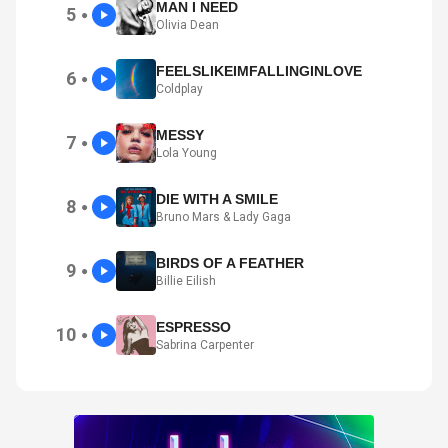
MAN I NEED
5
●
Olivia Dean
FEELSLIKEIMFALLINGINLOVE
6
●
Coldplay
MESSY
7
●
Lola Young
DIE WITH A SMILE
8
●
Bruno Mars & Lady Gaga
BIRDS OF A FEATHER
9
●
Billie Eilish
ESPRESSO
10
●
Sabrina Carpenter