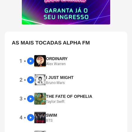
AS MAIS TOCADAS ALPHA FM
ORDINARY
1
●
Alex Warren
I JUST MIGHT
2
●
Bruno Mars
THE FATE OF OPHELIA
3
●
Taylor Swift
SWIM
4
●
BTS