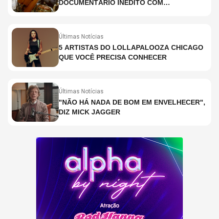
DOCUMENTÁRIO INÉDITO COM
PARTICIPAÇÃO DE CHAD SMITH, STEWART
COPELAND E DANNY CAREY
Últimas Notícias
5 ARTISTAS DO LOLLAPALOOZA CHICAGO
QUE VOCÊ PRECISA CONHECER
Últimas Notícias
"NÃO HÁ NADA DE BOM EM ENVELHECER",
DIZ MICK JAGGER