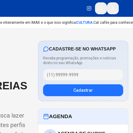
inteiramente em IMAX e o que isso significa
CULTURA
:
Cat cafés para conhecer 
CADASTRE-SE NO WHATSAPP
Receba programação, promoções e notícias
direto no seu WhatsApp
REIAS
Cadastrar
sca lazer
AGENDA
tes perfis