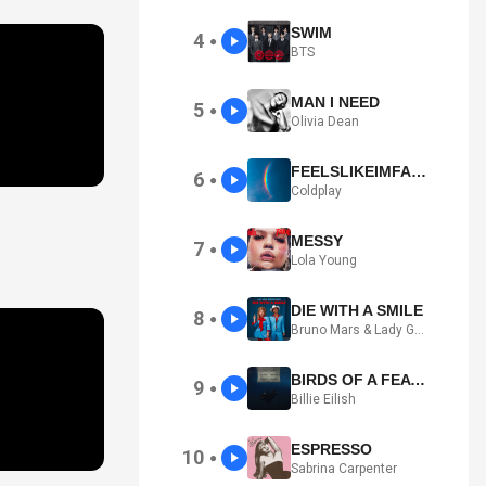
SWIM
4
●
BTS
MAN I NEED
5
●
Olivia Dean
FEELSLIKEIMFALLINGINLOVE
6
●
Coldplay
MESSY
7
●
Lola Young
DIE WITH A SMILE
8
●
Bruno Mars & Lady Gaga
BIRDS OF A FEATHER
9
●
Billie Eilish
ESPRESSO
10
●
Sabrina Carpenter