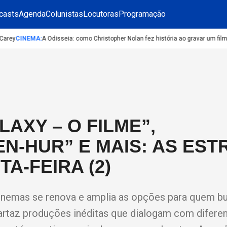
casts
Agenda
Colunistas
Locutoras
Programação
rey
CINEMA
:
A Odisseia: como Christopher Nolan fez história ao gravar um filme 
AXY – O FILME”,
-HUR” E MAIS: AS EST
A-FEIRA (2)
inemas se renova e amplia as opções para quem bu
cartaz produções inéditas que dialogam com diferen