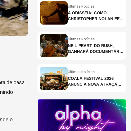
Últimas Notícias
A ODISSEIA: COMO
CHRISTOPHER NOLAN FEZ
HISTÓRIA AO GRAVAR UM
FILME INTEIRAMENTE EM
IMAX E O QUE ISSO
Últimas Notícias
SIGNIFICA
NEIL PEART, DO RUSH,
GANHARÁ DOCUMENTÁRIO
INÉDITO COM
PARTICIPAÇÃO DE CHAD
SMITH, STEWART
Últimas Notícias
COPELAND E DANNY
COALA FESTIVAL 2026
CAREY
ra de casa.
ANUNCIA NOVA ATRAÇÃO;
VEJA QUEM
unindo
ande o