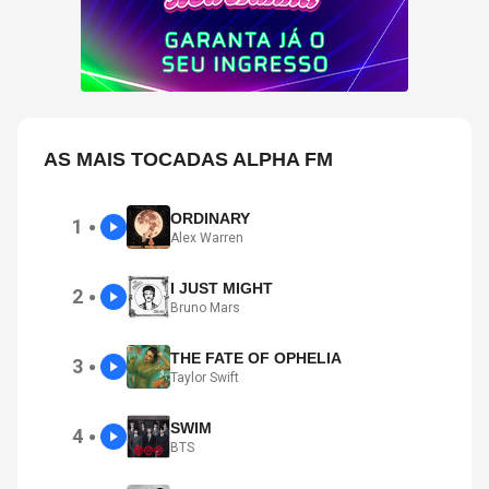
AS MAIS TOCADAS ALPHA FM
ORDINARY
1
●
Alex Warren
I JUST MIGHT
2
●
Bruno Mars
THE FATE OF OPHELIA
3
●
Taylor Swift
SWIM
4
●
BTS