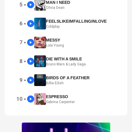
MAN I NEED
5
●
Olivia Dean
FEELSLIKEIMFALLINGINLOVE
6
●
Coldplay
MESSY
7
●
Lola Young
DIE WITH A SMILE
8
●
Bruno Mars & Lady Gaga
BIRDS OF A FEATHER
9
●
Billie Eilish
ESPRESSO
10
●
Sabrina Carpenter