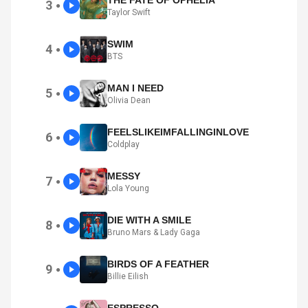
THE FATE OF OPHELIA
3
●
Taylor Swift
SWIM
4
●
BTS
MAN I NEED
5
●
Olivia Dean
FEELSLIKEIMFALLINGINLOVE
6
●
Coldplay
MESSY
7
●
Lola Young
DIE WITH A SMILE
8
●
Bruno Mars & Lady Gaga
BIRDS OF A FEATHER
9
●
Billie Eilish