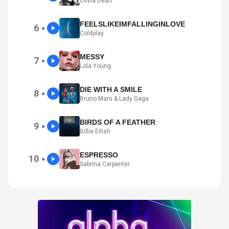
Olivia Dean
FEELSLIKEIMFALLINGINLOVE
6
●
Coldplay
MESSY
7
●
Lola Young
DIE WITH A SMILE
8
●
Bruno Mars & Lady Gaga
BIRDS OF A FEATHER
9
●
Billie Eilish
ESPRESSO
10
●
Sabrina Carpenter