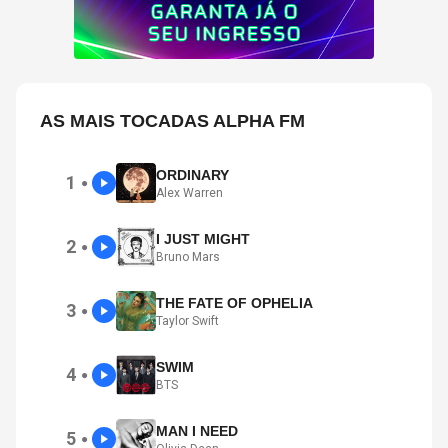
AS MAIS TOCADAS ALPHA FM
ORDINARY
1
●
Alex Warren
I JUST MIGHT
2
●
Bruno Mars
THE FATE OF OPHELIA
3
●
Taylor Swift
SWIM
4
●
BTS
MAN I NEED
5
●