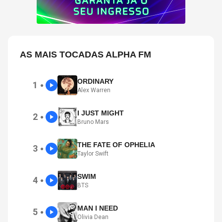
AS MAIS TOCADAS ALPHA FM
ORDINARY
1
●
Alex Warren
I JUST MIGHT
2
●
Bruno Mars
THE FATE OF OPHELIA
3
●
Taylor Swift
SWIM
4
●
BTS
MAN I NEED
5
●
Olivia Dean