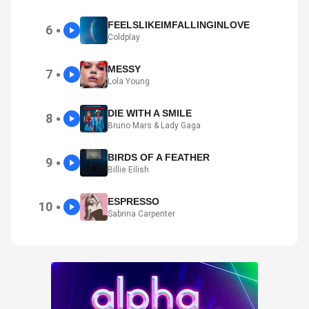
FEELSLIKEIMFALLINGINLOVE
6
●
Coldplay
MESSY
7
●
Lola Young
DIE WITH A SMILE
8
●
Bruno Mars & Lady Gaga
BIRDS OF A FEATHER
9
●
Billie Eilish
ESPRESSO
10
●
Sabrina Carpenter