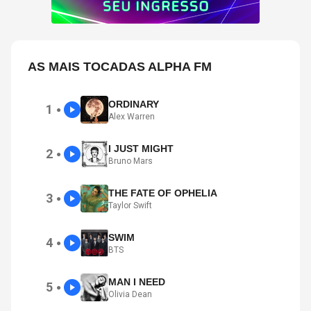
AS MAIS TOCADAS ALPHA FM
ORDINARY
1
●
Alex Warren
I JUST MIGHT
2
●
Bruno Mars
THE FATE OF OPHELIA
3
●
Taylor Swift
SWIM
4
●
BTS
MAN I NEED
5
●
Olivia Dean