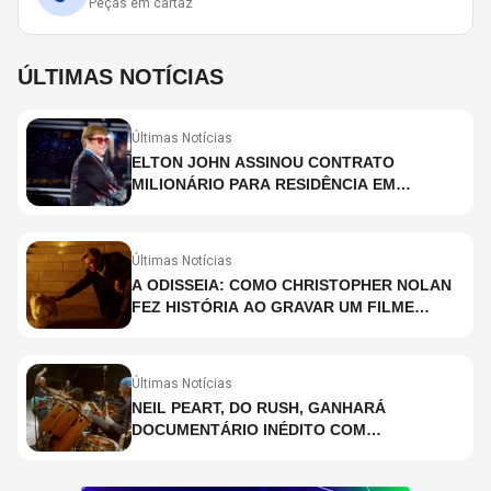
Peças em cartaz
ÚLTIMAS NOTÍCIAS
Últimas Notícias
ELTON JOHN ASSINOU CONTRATO
MILIONÁRIO PARA RESIDÊNCIA EM
HOLOGRAMA, DIZ SITE
Últimas Notícias
A ODISSEIA: COMO CHRISTOPHER NOLAN
FEZ HISTÓRIA AO GRAVAR UM FILME
INTEIRAMENTE EM IMAX E O QUE ISSO
SIGNIFICA
Últimas Notícias
NEIL PEART, DO RUSH, GANHARÁ
DOCUMENTÁRIO INÉDITO COM
PARTICIPAÇÃO DE CHAD SMITH, STEWART
COPELAND E DANNY CAREY