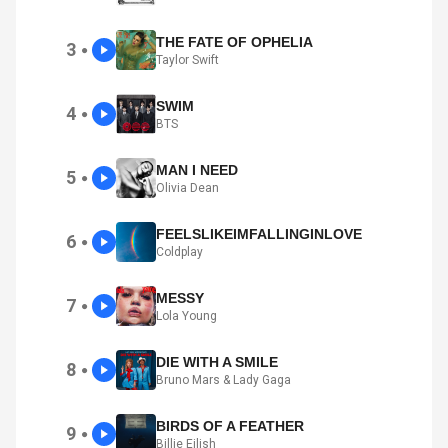
THE FATE OF OPHELIA
3
●
Taylor Swift
SWIM
4
●
BTS
MAN I NEED
5
●
Olivia Dean
FEELSLIKEIMFALLINGINLOVE
6
●
Coldplay
MESSY
7
●
Lola Young
DIE WITH A SMILE
8
●
Bruno Mars & Lady Gaga
BIRDS OF A FEATHER
9
●
Billie Eilish