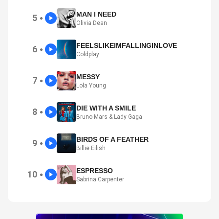
MAN I NEED
5
●
Olivia Dean
FEELSLIKEIMFALLINGINLOVE
6
●
Coldplay
MESSY
7
●
Lola Young
DIE WITH A SMILE
8
●
Bruno Mars & Lady Gaga
BIRDS OF A FEATHER
9
●
Billie Eilish
ESPRESSO
10
●
Sabrina Carpenter