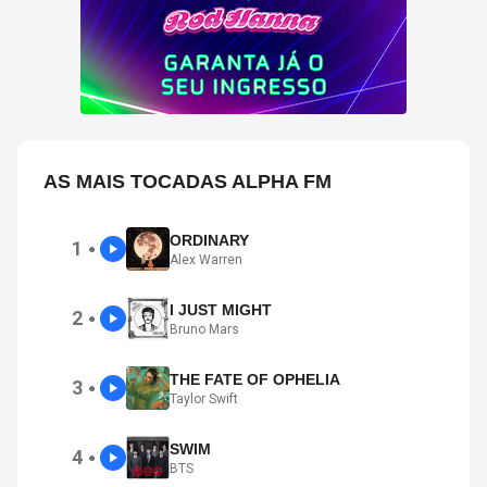
AS MAIS TOCADAS ALPHA FM
ORDINARY
1
●
Alex Warren
I JUST MIGHT
2
●
Bruno Mars
THE FATE OF OPHELIA
3
●
Taylor Swift
SWIM
4
●
BTS