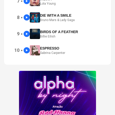
7
●
Lola Young
DIE WITH A SMILE
8
●
Bruno Mars & Lady Gaga
BIRDS OF A FEATHER
9
●
Billie Eilish
ESPRESSO
10
●
Sabrina Carpenter