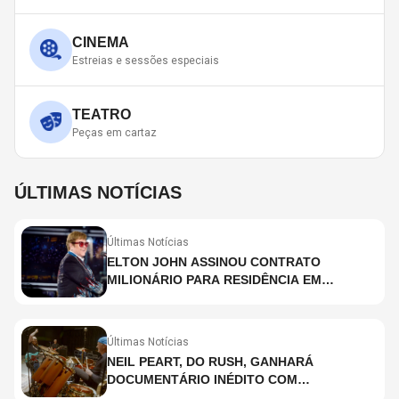
CINEMA
Estreias e sessões especiais
TEATRO
Peças em cartaz
ÚLTIMAS NOTÍCIAS
Últimas Notícias
ELTON JOHN ASSINOU CONTRATO
MILIONÁRIO PARA RESIDÊNCIA EM
HOLOGRAMA, DIZ SITE
Últimas Notícias
NEIL PEART, DO RUSH, GANHARÁ
DOCUMENTÁRIO INÉDITO COM
PARTICIPAÇÃO DE CHAD SMITH, STEWART