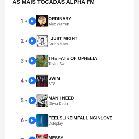
AS MAIS TOCADAS ALPHA FM
ORDINARY
1
●
Alex Warren
I JUST MIGHT
2
●
Bruno Mars
THE FATE OF OPHELIA
3
●
Taylor Swift
SWIM
4
●
BTS
MAN I NEED
5
●
Olivia Dean
FEELSLIKEIMFALLINGINLOVE
6
●
Coldplay
MESSY